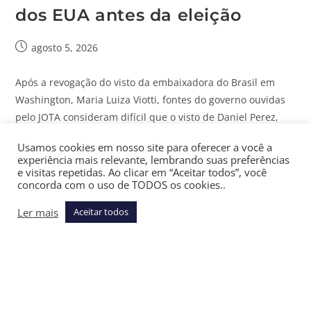
dos EUA antes da eleição
agosto 5, 2026
Após a revogação do visto da embaixadora do Brasil em
Washington, Maria Luiza Viotti, fontes do governo ouvidas
pelo JOTA consideram difícil que o visto de Daniel Perez,
embaixador indicado…
Usamos cookies em nosso site para oferecer a você a
experiência mais relevante, lembrando suas preferências
Continue Lendo
e visitas repetidas. Ao clicar em “Aceitar todos”, você
concorda com o uso de TODOS os cookies..
Ler mais
Aceitar todos
Repasses de lobista a ex-chefe
de gabinete de Lula acendem
alerta na campanha