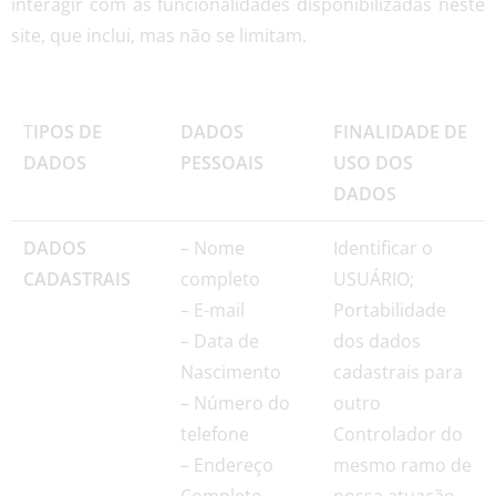
interagir com as funcionalidades disponibilizadas neste
site, que inclui, mas não se limitam.
T
IPOS DE
DADOS
FINALIDADE DE
DADOS
PESSOAIS
USO DOS
DADOS
DADOS
– Nome
Identificar o
CADASTRAIS
completo
USUÁRIO;
– E-mail
Portabilidade
– Data de
dos dados
Nascimento
cadastrais para
– Número do
outro
telefone
Controlador do
– Endereço
mesmo ramo de
Completo
nossa atuação,