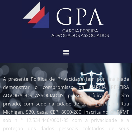
A presente Política de Privacidade tem por finalidade
demonstrar o compromisso da GARCIA PEREIRA
ADVOGADOS ASSOCIADOS, pessoa jurídica de direito
privado, com sede na cidade de Londrina/PR, na Rua
Michigan, 530, casa, CEP: 8060-280, inscrita no CNPJ/MF
sob n º 12.534.446/0001-85 com a privacidade e a
proteção dos dados pessoais coletados de seus