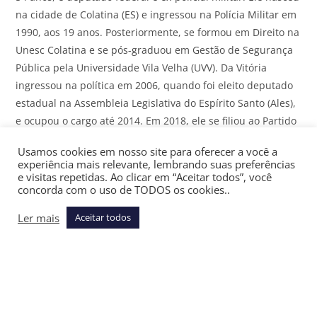
na cidade de Colatina (ES) e ingressou na Polícia Militar em
1990, aos 19 anos. Posteriormente, se formou em Direito na
Unesc Colatina e se pós-graduou em Gestão de Segurança
Pública pela Universidade Vila Velha (UVV). Da Vitória
ingressou na política em 2006, quando foi eleito deputado
estadual na Assembleia Legislativa do Espírito Santo (Ales),
e ocupou o cargo até 2014. Em 2018, ele se filiou ao Partido
Popular Socialista (PPS) e foi eleito deputado federal. Da
Usamos cookies em nosso site para oferecer a você a
Vitória se filiou ao Progressistas (PP) em 2022 e foi reeleito
experiência mais relevante, lembrando suas preferências
deputado federal. Agora Da Vitória pode ser candidato a
e visitas repetidas. Ao clicar em “Aceitar todos”, você
concorda com o uso de TODOS os cookies..
senador pelo Espírito Santo (ES) nas eleições 2026.
Ler mais
Aceitar todos
Carlos Manato (Republicanos)
O médico Carlos Humberto Manato, 69 anos, é deputado
federal pelo Espírito Santo. Manato se filiou recentemente
ao Republicanos para disputar o Senado em 2026,
deixando o Partido Liberal (PL). Ele é pós-graduado em