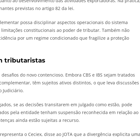
uanto ao desenvolvimento das atividades exportadoras. Na prática
nantes previstas no artigo 82 da lei.
lementar possa disciplinar aspectos operacionais do sistema
e limitações constitucionais ao poder de tributar. Também não
ncidência por um regime condicionado que fragilize a proteção
 tributaristas
s desafios do novo contencioso. Embora CBS e IBS sejam tratados
complementar, têm sujeitos ativos distintos, o que leva discussões
 Judiciário.
ogados, se as decisões transitarem em julgado como estão, pode
ntados pela entidade tenham suspensão reconhecida em relação ao
enças ainda estão sujeitas a recurso.
 representa o Ceciex, disse ao
JOTA
que a divergência explicita um