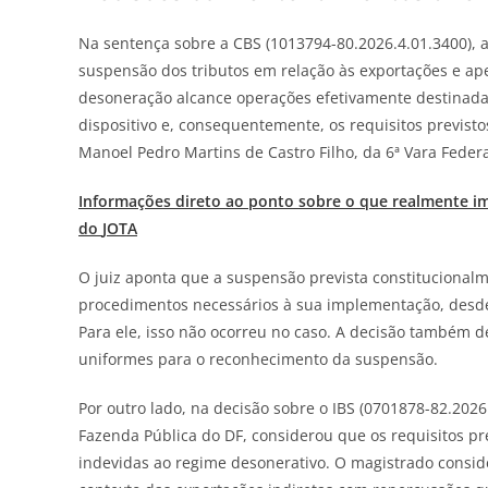
Na sentença sobre a CBS (1013794-80.2026.4.01.3400), a 
suspensão dos tributos em relação às exportações e a
desoneração alcance operações efetivamente destinadas
dispositivo e, consequentemente, os requisitos previstos
Manoel Pedro Martins de Castro Filho, da 6ª Vara Federal
Informações direto ao ponto sobre o que realmente i
do
JOTA
O juiz aponta que a suspensão prevista constitucional
procedimentos necessários à sua implementação, desde 
Para ele, isso não ocorreu no caso. A decisão também de
uniformes para o reconhecimento da suspensão.
Por outro lado, na decisão sobre o IBS (0701878-82.2026.
Fazenda Pública do DF, considerou que os requisitos p
indevidas ao regime desonerativo. O magistrado consid