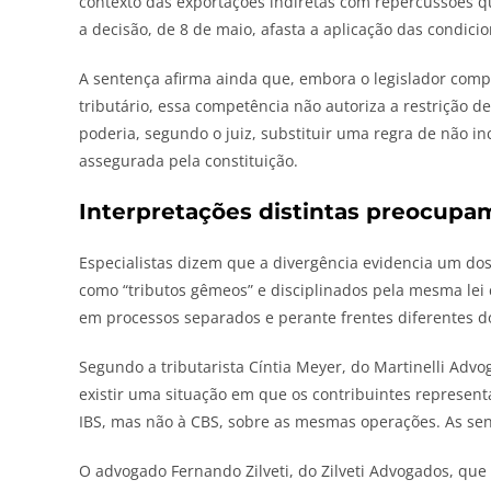
contexto das exportações indiretas com repercussões q
a decisão, de 8 de maio, afasta a aplicação das condicio
A sentença afirma ainda que, embora o legislador comp
tributário, essa competência não autoriza a restrição d
poderia, segundo o juiz, substituir uma regra de não i
assegurada pela constituição.
Interpretações distintas preocupam
Especialistas dizem que a divergência evidencia um do
como “tributos gêmeos” e disciplinados pela mesma lei 
em processos separados e perante frentes diferentes do
Segundo a tributarista Cíntia Meyer, do Martinelli Adv
existir uma situação em que os contribuintes represe
IBS, mas não à CBS, sobre as mesmas operações. As sent
O advogado Fernando Zilveti, do Zilveti Advogados, que