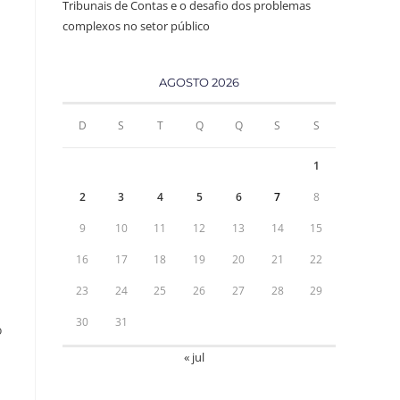
Tribunais de Contas e o desafio dos problemas
complexos no setor público
AGOSTO 2026
D
S
T
Q
Q
S
S
1
2
3
4
5
6
7
8
9
10
11
12
13
14
15
16
17
18
19
20
21
22
23
24
25
26
27
28
29
30
31
o
« jul