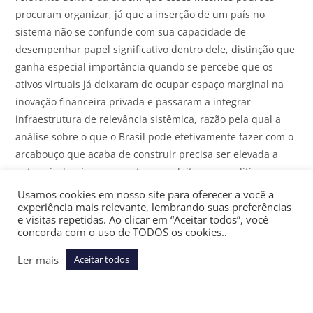
procuram organizar, já que a inserção de um país no
sistema não se confunde com sua capacidade de
desempenhar papel significativo dentro dele, distinção que
ganha especial importância quando se percebe que os
ativos virtuais já deixaram de ocupar espaço marginal na
inovação financeira privada e passaram a integrar
infraestrutura de relevância sistêmica, razão pela qual a
análise sobre o que o Brasil pode efetivamente fazer com o
arcabouço que acaba de construir precisa ser elevada a
outro nível, e é nesse ponto que a leitura geopolítica
desenvolvida por Paulo Guedes, ex-ministro da Economia e
Usamos cookies em nosso site para oferecer a você a
doutor em Economia pela Universidade de Chicago, torna-
experiência mais relevante, lembrando suas preferências
e visitas repetidas. Ao clicar em “Aceitar todos”, você
se indispensável.
concorda com o uso de TODOS os cookies..
Guedes sustenta que o Brasil ocupa posição singular na
Ler mais
Aceitar todos
ordem global emergente. À medida que o arranjo do pós-
guerra se fragmenta e a segurança nacional prevalece
sobre a eficiência econômica como princípio organizador do