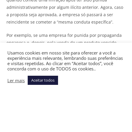
administrativamente por algum ilícito anterior. Agora, caso
a proposta seja aprovada, a empresa só passará a ser
reincidente se cometer a “mesma conduta específica”.
Por exemplo, se uma empresa for punida por propaganda
enganosa e, depois, pela venda de um produto vencido,
não será considerada reincidente. O representante da
Usamos cookies em nosso site para oferecer a você a
Senacon afirma que a empresa poderá cometer violações
experiência mais relevante, lembrando suas preferências
e visitas repetidas. Ao clicar em “Aceitar todos”, você
diferentes sem sofrer o agravamento da pena por
concorda com o uso de TODOS os cookies..
reincidência.
Ler mais
Aceitar todos
“No direito, quando você viola os direitos e é reincidente,
precisa ter sua pena agravada. Aqui a gente está
abrandando a pena de quem está reincidindo”, pontua o
secretário.
No caso da reincidência, o relator argumenta que alguns
problemas encontrados em mercados, como produto