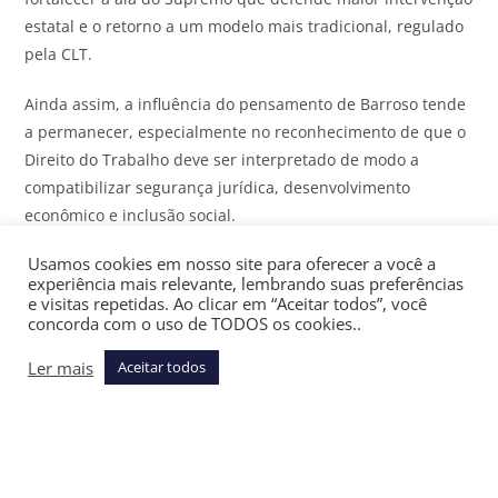
estatal e o retorno a um modelo mais tradicional, regulado
pela CLT.
Ainda assim, a influência do pensamento de Barroso tende
a permanecer, especialmente no reconhecimento de que o
Direito do Trabalho deve ser interpretado de modo a
compatibilizar segurança jurídica, desenvolvimento
econômico e inclusão social.
Usamos cookies em nosso site para oferecer a você a
Em um contexto de transformações profundas na economia
experiência mais relevante, lembrando suas preferências
e nas formas de produção, o ex-ministro sempre enfatizou
e visitas repetidas. Ao clicar em “Aceitar todos”, você
que é possível compatibilizar a proteção social do
concorda com o uso de TODOS os cookies..
trabalhador com a necessidade de se reconhecer a
Ler mais
Aceitar todos
existência de novas e legítimas formas de produção,
posicionando-se como um dos principais defensores da
modernização das relações de trabalho.
Ao longo de sua atuação, Barroso sustentou que a