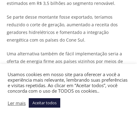
estimados em R$ 3,5 bilhões ao segmento renovável.
Se parte desse montante fosse exportado, teríamos
reduzido o corte de geração, aumentado a receita dos
geradores hidrelétricos e fomentado a integração
energética com os países do Cone Sul.
Uma alternativa também de fácil implementação seria a
oferta de energia firme aos países vizinhos por meios de
contratos de médio prazo, de um ou dois anos por
Usamos cookies em nosso site para oferecer a você a
exemplo, com a consequente simulação desta demanda
experiência mais relevante, lembrando suas preferências
nos programas de operação e formação de preços, neste
e visitas repetidas. Ao clicar em “Aceitar todos”, você
concorda com o uso de TODOS os cookies..
caso seria simplesmente simular uma carga na fronteira
elétrica entre os países, com a vantagem de que qualquer
Ler mais
Aceitar todos
fonte energética com lastro de garantia física poderia
participar da exportação, inclusive comercializadoras com
sobra de lastro;
Uma terceira alternativa é a possibilidade de alguns