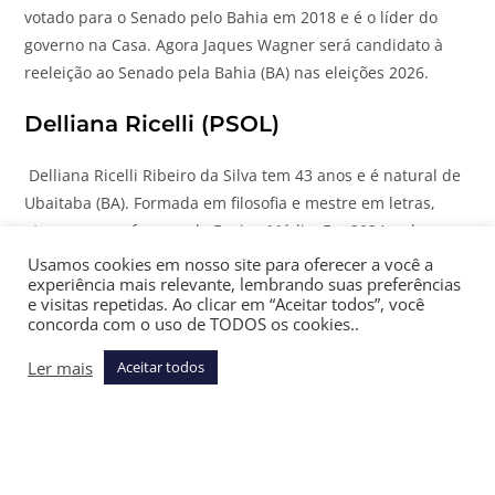
votado para o Senado pelo Bahia em 2018 e é o líder do
governo na Casa. Agora Jaques Wagner será candidato à
reeleição ao Senado pela Bahia (BA) nas eleições 2026.
Delliana Ricelli (PSOL)
Delliana Ricelli Ribeiro da Silva tem 43 anos e é natural de
Ubaitaba (BA). Formada em filosofia e mestre em letras,
atua como professora do Ensino Médio. Em 2024, sob o
nome de urna Delliana é Nóis, buscou uma vaga de
Usamos cookies em nosso site para oferecer a você a
experiência mais relevante, lembrando suas preferências
vereadora no município baiano de Itabuna, mas teve a
e visitas repetidas. Ao clicar em “Aceitar todos”, você
candidatura indeferida pela Justiça Eleitoral por problemas
concorda com o uso de TODOS os cookies..
no registro da sua federação partidária. Agora Delliana
Ler mais
Aceitar todos
Ricelli será candidata a senadora pela Bahia (BA) nas
eleições 2026.
+
JOTA
:
Quem são os pré-candidatos a presidente da
República nas eleições 2026