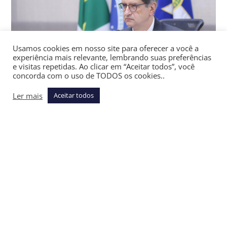
Usamos cookies em nosso site para oferecer a você a
experiência mais relevante, lembrando suas preferências
e visitas repetidas. Ao clicar em “Aceitar todos”, você
concorda com o uso de TODOS os cookies..
Ler mais
Aceitar todos
Paulo Gonet / Crédito: Antonio Augusto/MPF
O procurador-geral da República, Paulo Gonet, se
manifestou contra a suspensão temporária da Lei da
Dosimetria, que beneficia réus como o ex-presidente Jair
Bolsonaro e os condenados pelo 8 de Janeiro
,
Flavia Maia
escreve no
JOTA
.
A Associação Brasileira de Imprensa (ABI) e a federação
partidária PSol-Rede pediram ao STF que a lei seja
suspensa por liminar até o julgamento final sobre sua