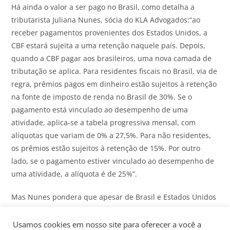
Há ainda o valor a ser pago no Brasil, como detalha a
tributarista Juliana Nunes, sócia do KLA Advogados:“ao
receber pagamentos provenientes dos Estados Unidos, a
CBF estará sujeita a uma retenção naquele país. Depois,
quando a CBF pagar aos brasileiros, uma nova camada de
tributação se aplica. Para residentes fiscais no Brasil, via de
regra, prêmios pagos em dinheiro estão sujeitos à retenção
na fonte de imposto de renda no Brasil de 30%. Se o
pagamento está vinculado ao desempenho de uma
atividade, aplica-se a tabela progressiva mensal, com
alíquotas que variam de 0% a 27,5%. Para não residentes,
os prêmios estão sujeitos à retenção de 15%. Por outro
lado, se o pagamento estiver vinculado ao desempenho de
uma atividade, a alíquota é de 25%”.
Mas Nunes pondera que apesar de Brasil e Estados Unidos
não terem tratado para evitar a dupla tributação, a
legislação brasileira prevê a possibilidade de se deduzir do
Usamos cookies em nosso site para oferecer a você a