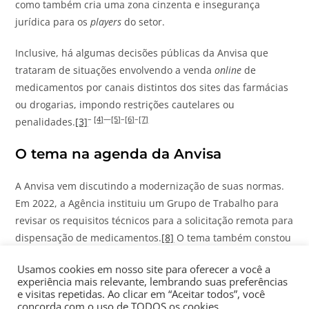
como também cria uma zona cinzenta e insegurança
jurídica para os
players
do setor.
Inclusive, há algumas decisões públicas da Anvisa que
trataram de situações envolvendo a venda
online
de
medicamentos por canais distintos dos sites das farmácias
ou drogarias, impondo restrições cautelares ou
–
[4]
—
[5]
–
[6]
–
[7]
penalidades.
[3]
O tema na agenda da Anvisa
A Anvisa vem discutindo a modernização de suas normas.
Em 2022, a Agência instituiu um Grupo de Trabalho para
revisar os requisitos técnicos para a solicitação remota para
dispensação de medicamentos.
[8]
O tema também constou
nas agendas regulatórias de 2021-2023 e 2024-2025 da
Usamos cookies em nosso site para oferecer a você a
Anvisa.
[9]
experiência mais relevante, lembrando suas preferências
e visitas repetidas. Ao clicar em “Aceitar todos”, você
Todavia, para a agenda regulatória 2026-2027,
[10]
embora
concorda com o uso de TODOS os cookies..