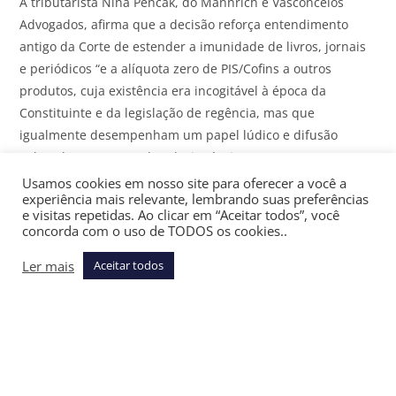
A tributarista Nina Pencak, do Mannrich e Vasconcelos
Advogados, afirma que a decisão reforça entendimento
antigo da Corte de estender a imunidade de livros, jornais
e periódicos “e a alíquota zero de PIS/Cofins a outros
produtos, cuja existência era incogitável à época da
Constituinte e da legislação de regência, mas que
igualmente desempenham um papel lúdico e difusão
cultural, como os cards colecionáveis”.
Usamos cookies em nosso site para oferecer a você a
O relator foi acompanhado pelos ministros Cármen Lúcia,
experiência mais relevante, lembrando suas preferências
e visitas repetidas. Ao clicar em “Aceitar todos”, você
Alexandre de Moraes e Cristiano Zanin. O julgamento
concorda com o uso de TODOS os cookies..
terminou na sexta-feira (29/5).
Ler mais
Aceitar todos
Receba de graça todas as sextas-feiras um resumo da
semana tributária no seu email
O caso foi julgado ARE 1591031.