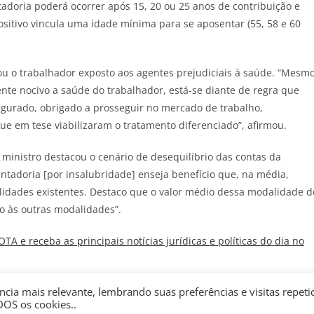
adoria poderá ocorrer após 15, 20 ou 25 anos de contribuição e
ositivo vincula uma idade mínima para se aposentar (55, 58 e 60
u o trabalhador exposto aos agentes prejudiciais à saúde. “Mesm
nte nocivo a saúde do trabalhador, está-se diante de regra que
egurado, obrigado a prosseguir no mercado de trabalho,
e em tese viabilizaram o tratamento diferenciado”, afirmou.
 ministro destacou o cenário de desequilíbrio das contas da
tadoria [por insalubridade] enseja benefício que, na média,
dades existentes. Destaco que o valor médio dessa modalidade d
o às outras modalidades”.
JOTA
e receba as principais notícias jurídicas e políticas do dia no
cia mais relevante, lembrando suas preferências e visitas repeti
DOS os cookies..