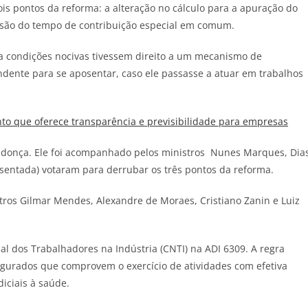
ois pontos da reforma: a alteração no cálculo para a apuração do
ersão do tempo de contribuição especial em comum.
 a condições nocivas tivessem direito a um mecanismo de
dente para se aposentar, caso ele passasse a atuar em trabalhos
o que oferece transparência e previsibilidade para empresas
ndonça. Ele foi acompanhado pelos ministros Nunes Marques, Dia
osentada) votaram para derrubar os três pontos da reforma.
stros Gilmar Mendes, Alexandre de Moraes, Cristiano Zanin e Luiz
al dos Trabalhadores na Indústria (CNTI) na ADI 6309. A regra
gurados que comprovem o exercício de atividades com efetiva
diciais à saúde.