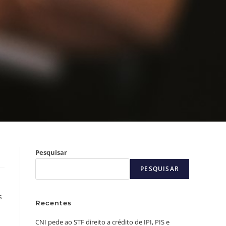
Pesquisar
PESQUISAR
s
Recentes
CNI pede ao STF direito a crédito de IPI, PIS e