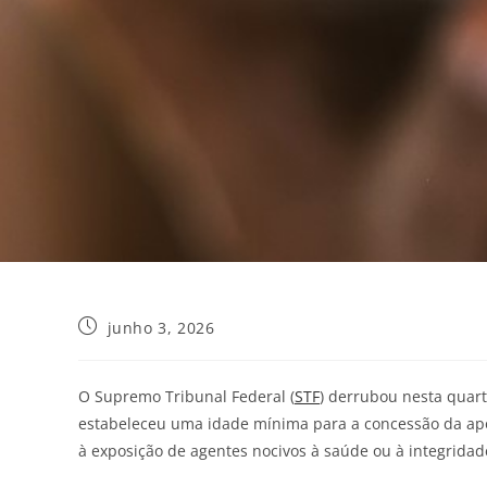
junho 3, 2026
O Supremo Tribunal Federal (
STF
) derrubou nesta quarta
estabeleceu uma idade mínima para a concessão da ap
à exposição de agentes nocivos à saúde ou à integridade 