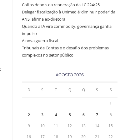
Cofins depois da reoneração da LC 224/25
Delegar fiscalização à Unimed é ‘diminuir poder’ da
ANS, afirma ex-diretora
Quando a IA vira commodity, governança ganha
impulso
A nova guerra fiscal
Tribunais de Contas e o desafio dos problemas
complexos no setor público
s
AGOSTO 2026
D
S
T
Q
Q
S
S
1
2
3
4
5
6
7
8
9
10
11
12
13
14
15
16
17
18
19
20
21
22