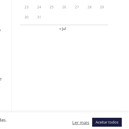
23
24
25
26
27
28
29
30
31
« jul
o
e
das.
Ler mais
Aceitar todos