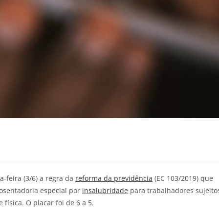
-feira (3/6) a regra da
reforma da previdência
(EC 103/2019) que
osentadoria especial por
insalubridade
para trabalhadores sujeito
física. O placar foi de 6 a 5.