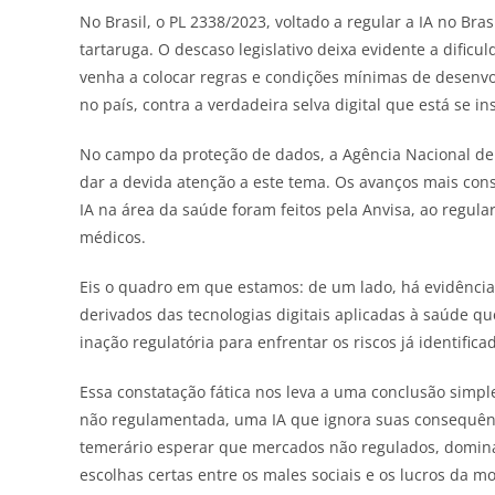
No Brasil, o PL 2338/2023, voltado a regular a IA no Br
tartaruga. O descaso legislativo deixa evidente a dific
venha a colocar regras e condições mínimas de desenvo
no país, contra a verdadeira selva digital que está se i
No campo da proteção de dados, a Agência Nacional de
dar a devida atenção a este tema. Os avanços mais cons
IA na área da saúde foram feitos pela Anvisa, ao regula
médicos.
Eis o quadro em que estamos: de um lado, há evidências 
derivados das tecnologias digitais aplicadas à saúde que
inação regulatória para enfrentar os riscos já identifica
Essa constatação fática nos leva a uma conclusão simples
não regulamentada, uma IA que ignora suas consequênci
temerário esperar que mercados não regulados, domina
escolhas certas entre os males sociais e os lucros da 