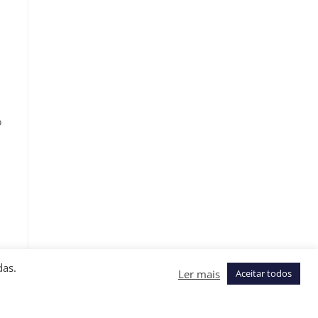
o
das.
Ler mais
Aceitar todos