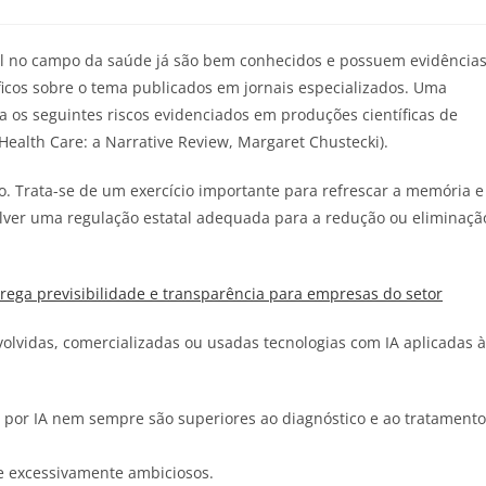
icial no campo da saúde já são bem conhecidos e possuem evidência
tíficos sobre o tema publicados em jornais especializados. Uma
a os seguintes riscos evidenciados em produções científicas de
 Health Care: a Narrative Review, Margaret Chustecki).
o. Trata-se de um exercício importante para refrescar a memória e
lver uma regulação estatal adequada para a redução ou eliminaçã
ega previsibilidade e transparência para empresas do setor
olvidas, comercializadas ou usadas tecnologias com IA aplicadas à
s por IA nem sempre são superiores ao diagnóstico e ao tratamento
e excessivamente ambiciosos.