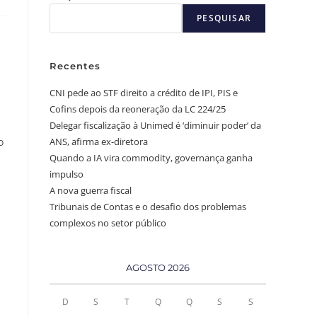
PESQUISAR
s
Recentes
CNI pede ao STF direito a crédito de IPI, PIS e
Cofins depois da reoneração da LC 224/25
Delegar fiscalização à Unimed é ‘diminuir poder’ da
o
ANS, afirma ex-diretora
Quando a IA vira commodity, governança ganha
impulso
A nova guerra fiscal
Tribunais de Contas e o desafio dos problemas
complexos no setor público
AGOSTO 2026
D
S
T
Q
Q
S
S