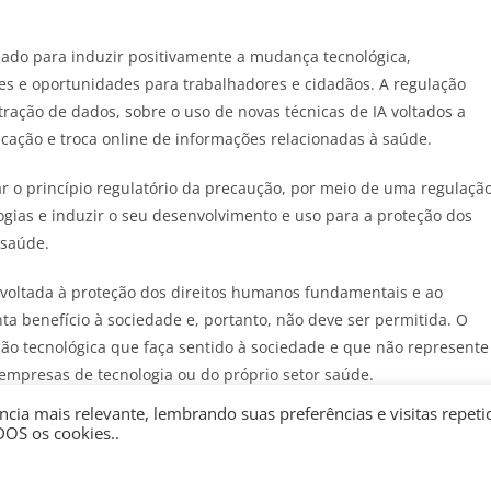
lizado para induzir positivamente a mudança tecnológica,
es e oportunidades para trabalhadores e cidadãos. A regulação
xtração de dados, sobre o uso de novas técnicas de IA voltados a
ação e troca online de informações relacionadas à saúde.
ar o princípio regulatório da precaução, por meio de uma regulaçã
logias e induzir o seu desenvolvimento e uso para a proteção dos
 saúde.
l voltada à proteção dos direitos humanos fundamentais e ao
a benefício à sociedade e, portanto, não deve ser permitida. O
ção tecnológica que faça sentido à sociedade e que não represente
empresas de tecnologia ou do próprio setor saúde.
cia mais relevante, lembrando suas preferências e visitas repeti
ão bastante tímidas, tanto no Brasil quanto no mundo. Salvo no
DOS os cookies..
l, são típicas regulações indutoras, que estimulam o
definir princípios e diretrizes e balizas de orientação sobre o