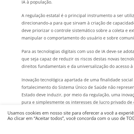
IA à população.
A regulação estatal é o principal instrumento a ser uti
direcionando-a para que sirvam à criação de capacidad
deve priorizar o controle sistemático sobre a coleta e e
manipular o comportamento do usuário e sobre comunic
Para as tecnologias digitais com uso de IA deve-se adot
que seja capaz de reduzir os riscos destas novas tecno
direitos fundamentais e da universalização do acesso à
Inovação tecnológica apartada de uma finalidade socia
fortalecimento do Sistema Único de Saúde não represent
Estado deve induzir, por meio da regulação, uma inova
pura e simplesmente os interesses de lucro privado de 
Usamos cookies em nosso site para oferecer a você a experiên
As iniciativas regulatórias sobre a IA em saúde ainda s
Ao clicar em “Aceitar todos”, você concorda com o uso de TO
exemplo do caso europeu, as normas existentes, em gera
desenvolvimento e uso. São poucas as normas focadas em 