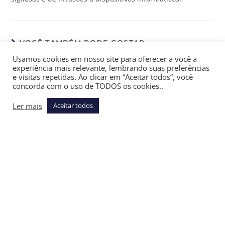
VOCÊ TAMBÉM PODE GOSTAR
Usamos cookies em nosso site para oferecer a você a
Novo recurso no STJ pede proibição de
experiência mais relevante, lembrando suas preferências
recuperação judicial de clubes associativos de
e visitas repetidas. Ao clicar em “Aceitar todos”, você
futebol
concorda com o uso de TODOS os cookies..
março 4, 2026
Ler mais
Aceitar todos
Câmara aprova PLP 128, que reduz benefícios
fiscais e taxa fintechs, bets e JCP
dezembro 17, 2025
Risco fiscal judicial, um conceito inexistente
abril 27, 2026