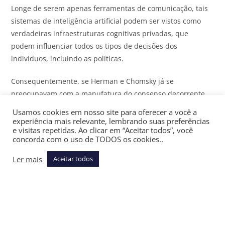
Longe de serem apenas ferramentas de comunicação, tais
sistemas de inteligência artificial podem ser vistos como
verdadeiras infraestruturas cognitivas privadas, que
podem influenciar todos os tipos de decisões dos
indivíduos, incluindo as políticas.
Consequentemente, se Herman e Chomsky já se
preocupavam com a manufatura do consenso decorrente
da atuação da grande mídia
[2]
, a inteligência artificial
Usamos cookies em nosso site para oferecer a você a
generativa apresenta diversas outras formas de criar
experiência mais relevante, lembrando suas preferências
e visitas repetidas. Ao clicar em “Aceitar todos”, você
artificialmente consensos.
concorda com o uso de TODOS os cookies..
Confesso que, ao ler a reportagem, me lembrei muito do
Ler mais
Aceitar todos
novo – e excelente – livro de Katharina Pistor
[3]
, ao
ressaltar como o capitalismo se organiza como regime
jurídico que permite a certos atores privados exercerem
poder sem
accountability
pública.