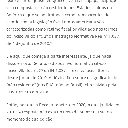
texto é curto, quase telegráfico: “As LLCs cuja participaçã
o
seja composta de nã
o
residente nos Estados Unidos da
América e
que
sejam tratadas como transparentes de
acordo com a legislaçã
o
fiscal norte-americana sã
o
caracterizadas como regime fiscal privilegiado nos termos
do inciso VII do art. 2º da Instruçã
o
Normativa RFB nº 1.037,
de 4 de junho de
2010
.”
E é aqui
que
começa a parte interessante,
já
que
nada
disso é
novo
. De fato,
o
dispositivo normativo citado —
inciso VII, do art. 2º da IN 1.037 — existe, ipsis litteris,
desde junho de
2010
. A dúvida fina sobre
o
significado de
“nã
o
residente” (nos EUA, nã
o
no Brasil) foi resolvida pela
COSIT nº 218
em
2018.
Entã
o
,
por
que
a
Receita
repete
,
em
2026
,
o
que
já
dizia
em
2010
? A resposta nã
o
está no texto da SC nº 56. Está no
momento de sua ediçã
o
.