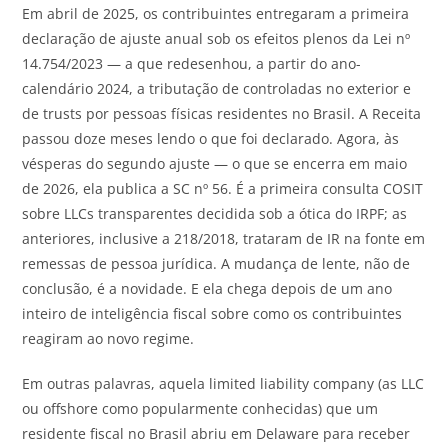
Em
abril de 2025, os contribuintes entregaram a primeira
declaraçã
o
de ajuste anual sob os efeitos plenos da Lei nº
14.754/2023 — a
que
redesenhou, a partir do ano-
calendário 2024, a tributaçã
o
de controladas no exterior e
de trusts
por
pessoas físicas residentes no Brasil. A
Receita
passou doze meses lendo
o
que
foi declarado. Agora, às
vésperas do segundo ajuste —
o
que
se encerra
em
maio
de
2026
, ela publica a SC nº 56. É a primeira consulta COSIT
sobre LLCs transparentes decidida sob a ótica do IRPF; as
anteriores, inclusive a 218/2018, trataram de IR na fonte
em
remessas de pessoa jurídica. A mudança de lente, nã
o
de
conclusã
o
, é a novidade. E ela chega depois de um ano
inteiro de inteligência fiscal sobre como os contribuintes
reagiram ao
novo
regime.
Em
outras palavras, aquela limited liability company (as LLC
ou offshore como popularmente conhecidas)
que
um
residente fiscal no Brasil abriu
em
Delaware
para receber