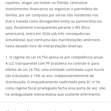
royalties, alugar um imóvel na Flórida, centralizar
investimentos financeiros ou organizar
o
patrimônio da
família,
por
ser composta
por
sócios nã
o
residentes nos
EUA e tratada como disregarded entity ou partnership (ou
seja, fiscalmente transparente) perante
o
IRS (fisco
americano), entra
em
2026
sob três consequências
simultâneas
que
nenhuma das manifestações anteriores
havia deixado livre de interpretações diversas:
1.
O
regime da Lei 14.754 aplica-se
por
competência anual.
A LLC transparente com PF brasileira no controle é, para
efeitos da Lei 14.754, uma entidade controlada cujos lucros
sã
o
tributados a 15% ao ano, independentemente de
distribuiçã
o
.
O
enquadramento reafirmado pela SC nº 56
como regime fiscal privilegiado fecha essa porta de vez: nã
o
há ambiguidade interpretativa
que
sustente diferimento.
2. IRRF a 25% sobre as remessas. Pagamentos de fonte