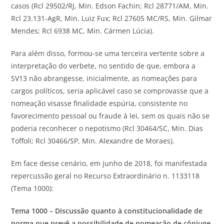
casos (Rcl 29502/RJ, Min. Edson Fachin; Rcl 28771/AM, Min.
Rcl 23.131-AgR, Min. Luiz Fux; Rcl 27605 MC/RS, Min. Gilmar
Mendes; Rcl 6938 MC, Min. Cármen Lúcia).
Para além disso, formou-se uma terceira vertente sobre a
interpretação do verbete, no sentido de que, embora a
SV13 não abrangesse, inicialmente, as nomeações para
cargos políticos, seria aplicável caso se comprovasse que a
nomeação visasse finalidade espúria, consistente no
favorecimento pessoal ou fraude à lei, sem os quais não se
poderia reconhecer o nepotismo (Rcl 30464/SC, Min. Dias
Toffoli; Rcl 30466/SP, Min. Alexandre de Moraes).
Em face desse cenário, em junho de 2018, foi manifestada
repercussão geral no Recurso Extraordinário n. 1133118
(Tema 1000):
Tema 1000 – Discussão quanto à constitucionalidade de
norma que prevê a possibilidade de nomeação de cônjuge,