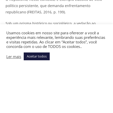
político persistente, que demanda enfrentamento
republicano (FREITAS, 2016, p. 199).
Sob um prisma histórico ou sociológico, a vedação ao
nepotismo, especialmente em cargos políticos, é elemento
Usamos cookies em nosso site para oferecer a você a
crucial para a evolução da dimensão de República e à
experiência mais relevante, lembrando suas preferências
e visitas repetidas. Ao clicar em “Aceitar todos”, você
maturidade democrática ou institucional, panorama em
concorda com o uso de TODOS os cookies..
que a moralidade não é um bem ou uma finalidade
disponível, é dever constitucional inegociável a ser
Ler mais
Aceitar todos
perseguido permanentemente por todos os cidadãos.
Nesse norte, imoral é o ato do gestor que se prevalece do
poder para beneficiar familiares com nomeação para
cargos públicos, utilizando-se do critério sanguíneo
(mesmo que não isolado).
Na atual conjuntura, em que escândalos de corrupção se
propagam, aguçando a opinião pública consciente e crítica