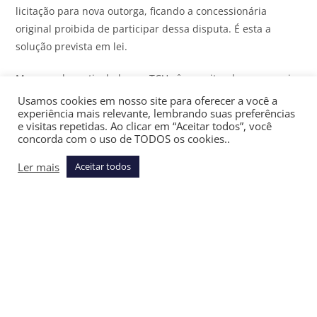
licitação para nova outorga, ficando a concessionária
original proibida de participar dessa disputa. É esta a
solução prevista em lei.
Mas acordos articulados no TCU vêm aceitando um arranjo
em sentido contrário: renegocia-se com a própria
Usamos cookies em nosso site para oferecer a você a
experiência mais relevante, lembrando suas preferências
concessionária original as condições de sua outorga,
e visitas repetidas. Ao clicar em “Aceitar todos”, você
criando nova modelagem contratual; em seguida, faz-se um
concorda com o uso de TODOS os cookies..
procedimento competitivo simplificado envolvendo a
Ler mais
Aceitar todos
totalidade das ações da empresa. Com a particularidade de
que, em oposição à lei, ela também pode participar desse
procedimento. Portanto, os acordos vêm aceitando uma
saída não só diversa da legal, mas contraditória com ela.
Os acordos no TCU vêm criando, portanto, um substituto à
relicitação: a função é semelhante (responder à perda da
sustentabilidade econômico-financeira da outorga), mas
seus traços jurídicos não têm aderência com os impostos