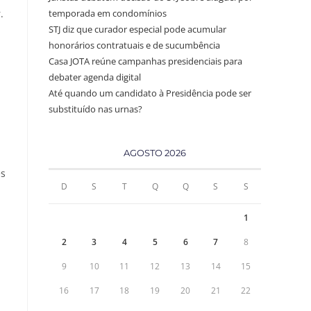
.
temporada em condomínios
STJ diz que curador especial pode acumular
honorários contratuais e de sucumbência
Casa JOTA reúne campanhas presidenciais para
debater agenda digital
Até quando um candidato à Presidência pode ser
substituído nas urnas?
AGOSTO 2026
es
D
S
T
Q
Q
S
S
1
2
3
4
5
6
7
8
9
10
11
12
13
14
15
16
17
18
19
20
21
22