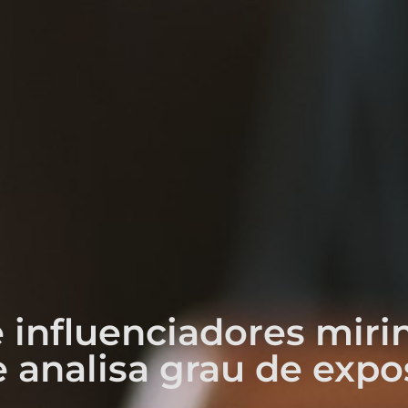
 influenciadores miri
 analisa grau de expo