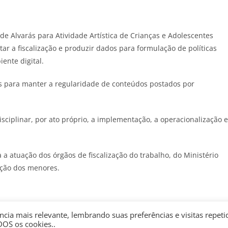
de Alvarás para Atividade Artística de Crianças e Adolescentes
itar a fiscalização e produzir dados para formulação de políticas
ente digital.
s para manter a regularidade de conteúdos postados por
sciplinar, por ato próprio, a implementação, a operacionalização e
 a atuação dos órgãos de fiscalização do trabalho, do Ministério
teção dos menores.
cia mais relevante, lembrando suas preferências e visitas repeti
s modificações. A versão anterior previa dois tipos distintos de
DOS os cookies..
 e outro específico para publicidade.