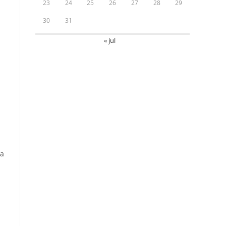
23
24
25
26
27
28
29
30
31
l
« jul
la