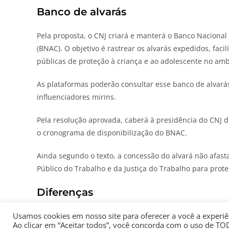
Banco de alvarás
Pela proposta, o CNJ criará e manterá o Banco Nacional 
(BNAC). O objetivo é rastrear os alvarás expedidos, facil
públicas de proteção à criança e ao adolescente no ambi
As plataformas poderão consultar esse banco de alvará
influenciadores mirins.
Pela resolução aprovada, caberá à presidência do CNJ di
o cronograma de disponibilização do BNAC.
Ainda segundo o texto, a concessão do alvará não afasta
Público do Trabalho e da Justiça do Trabalho para pro
Diferenças
Usamos cookies em nosso site para oferecer a você a experiên
O primeiro texto apresentado pelo relator sofreu alguma
Ao clicar em “Aceitar todos”, você concorda com o uso de TO
autorização judicial: um alvará para atividade artística