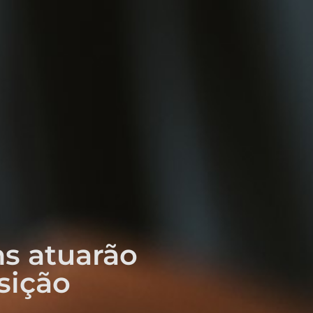
ns atuarão
sição