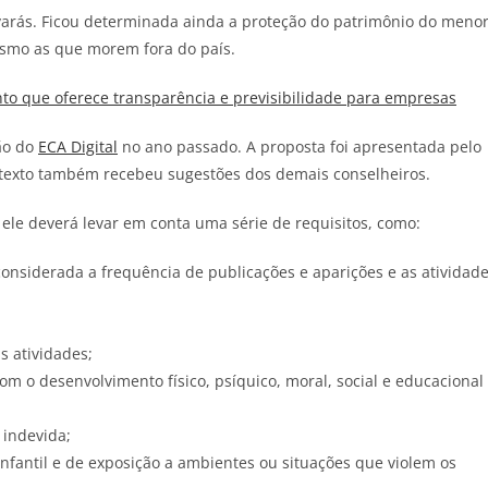
arás. Ficou determinada ainda a proteção do patrimônio do menor
mesmo as que morem fora do país.
o que oferece transparência e previsibilidade para empresas
ão do
ECA Digital
no ano passado. A proposta foi apresentada pelo
 O texto também recebeu sugestões dos demais conselheiros.
 ele deverá levar em conta uma série de requisitos, como:
considerada a frequência de publicações e aparições e as atividad
s atividades;
com o desenvolvimento físico, psíquico, moral, social e educacional
 indevida;
 infantil e de exposição a ambientes ou situações que violem os