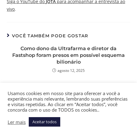
Siga o YouTube do
JOTA
para acompanhar a entrevista ao
vivo
.
VOCÊ TAMBÉM PODE GOSTAR
Como dono da Ultrafarma e diretor da
Fastshop foram presos em possível esquema
bilionário
agosto 12, 2025
Os impactos da redução da jornada de
Usamos cookies em nosso site para oferecer a você a
trabalho na produtividade
experiência mais relevante, lembrando suas preferências
janeiro 14, 2026
e visitas repetidas. Ao clicar em “Aceitar todos”, você
concorda com o uso de TODOS os cookies..
Ler mais
Aceitar todos
ITCMD em SP: o passado suspenso pela LC 227
e o vácuo legislativo