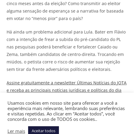
cinco meses antes da eleição? Como transmitir ao eleitor
alguma sensação de esperança se a narrativa for baseada
em votar no “menos pior” para o país?
Há ainda um problema adicional para Lula. Bater em Flávio
com a intenção de frear a subida do pré-candidato do PL
nas pesquisas poderá beneficiar e fortalecer Caiado ou
Zema, também candidatos de centro-direita. Trocando em
miúdos, o petista corre o risco de aumentar sua rejeição
sem tirar da frente adversários políticos e eleitorais.
Assine gratuitamente a newsletter Últimas Notícias do
JOTA
e receba as principais notícias jurídicas e políticas do dia
no seu email
Usamos cookies em nosso site para oferecer a você a
experiência mais relevante, lembrando suas preferências
É nesse cenário que começam a trabalhar as equipes de
e visitas repetidas. Ao clicar em “Aceitar todos”, você
comunicação das principais pré-campanhas até aqui. Em
concorda com o uso de TODOS os cookies..
algum momento, se tiverem juízo e competência, os times
Ler mais
Aceitar todos
de Lula e de Flávio terão de levar a sério o trabalho