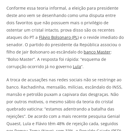
Conforme essa teoria informal, a eleição para presidente
deste ano vem se desenhando como uma disputa entre
dois favoritos que não possuem mais o privilégio de
ostentar um cristal intacto, prova disso são os recentes
ataques do PT a
Flávio Bolsonaro (PL)
e o revide imediato do
senador. O partido do presidente da República associou o
filho de Jair Bolsonaro ao escândalo do
banco Master
:
“Bolso Master”. A resposta foi rápida: “esquema de
corrupção ocorrido já no governo
Lula
“.
A troca de acusações nas redes sociais não se restringe ao
banco. Rachadinha, mensalão, milícias, escândalo do INSS,
mansão e petrolão puxam a capivara das desgraças. Não
por outros motivos, o mesmo sábio da teoria do cristal
quebrado vaticina: “estamos adentrando a batalha das
rejeições”. De acordo com a mais recente pesquisa Genial
Quaest, Lula e Flávio têm 48% de rejeição cada, seguidos
por Romeu Zema (Novo), com 33%, e Ronaldo Caiado (PSD),