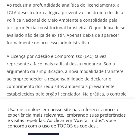
Ao reduzir a profundidade analítica do licenciamento, a
LGLA desestrutura a lógica preventiva construída desde a
Política Nacional do Meio Ambiente e consolidada pela
jurisprudência constitucional brasileira. O que deixa de ser
avaliado não deixa de existir. Apenas deixa de aparecer
formalmente no processo administrativo.
A Licença por Adesão e Compromisso (LAC) talvez
represente a face mais radical dessa mudança. Sob o
argumento da simplificação, a nova modalidade transfere
ao empreendedor a responsabilidade de declarar o
cumprimento dos requisitos ambientais previamente
estabelecidos pelo órgão licenciador. Na prática, o controle
estatal é substituído pela autorregulação.
Usamos cookies em nosso site para oferecer a você a
experiência mais relevante, lembrando suas preferências
A premissa teórica da LAC — a de que determinadas
e visitas repetidas. Ao clicar em “Aceitar todos”, você
atividades possuem impactos uniformes e previsíveis —
concorda com o uso de TODOS os cookies..
raramente corresponde à realidade territorial brasileira.