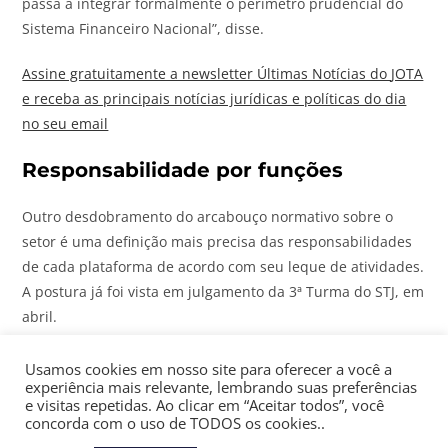
passa a integrar formalmente o perímetro prudencial do
Sistema Financeiro Nacional”, disse.
Assine gratuitamente a newsletter Últimas Notícias do
JOTA
e receba as principais notícias jurídicas e políticas do dia
no seu email
Responsabilidade por funções
Outro desdobramento do arcabouço normativo sobre o
setor é uma definição mais precisa das responsabilidades
de cada plataforma de acordo com seu leque de atividades.
A postura já foi vista em julgamento da 3ª Turma do STJ, em
abril.
Na ocasião, o colegiado rejeitou o pedido para
Usamos cookies em nosso site para oferecer a você a
experiência mais relevante, lembrando suas preferências
responsabilizar uma exchange por fraude ocorrida após o
e visitas repetidas. Ao clicar em “Aceitar todos”, você
investidor transferir seus ativos para uma carteira virtual
concorda com o uso de TODOS os cookies..
falsa e acabar perdendo os recursos.