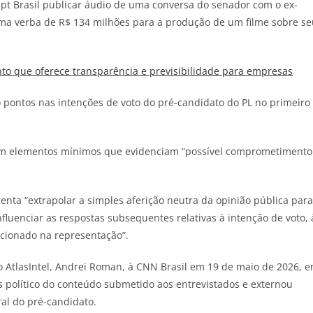
rcept Brasil publicar áudio de uma conversa do senador com o ex-
a verba de R$ 134 milhões para a produção de um filme sobre se
o que oferece transparência e previsibilidade para empresas
pontos nas intenções de voto do pré-candidato do PL no primeiro
stem elementos mínimos que evidenciam “possível comprometimento
enta “extrapolar a simples aferição neutra da opinião pública para
nfluenciar as respostas subsequentes relativas à intenção de voto, 
cionado na representação”.
to AtlasIntel, Andrei Roman, à CNN Brasil em 19 de maio de 2026, 
s político do conteúdo submetido aos entrevistados e externou
ral do pré-candidato.