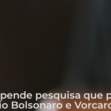
pende pesquisa que 
io Bolsonaro e Vorcar