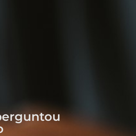
perguntou
o