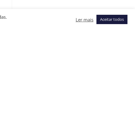
das.
Ler mais
Aceitar todos
e