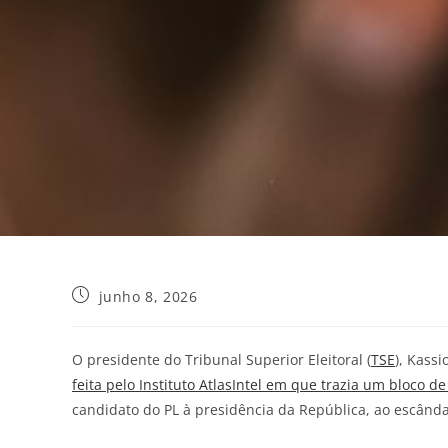
junho 8, 2026
O presidente do Tribunal Superior Eleitoral (
TSE
), Kass
feita pelo Instituto AtlasIntel em que trazia um bloco d
candidato do PL à presidência da República, ao escânda