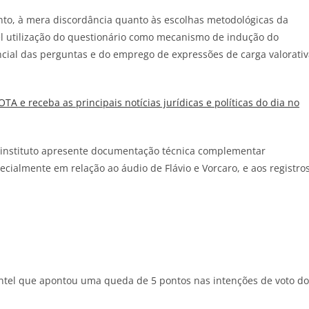
tanto, à mera discordância quanto às escolhas metodológicas da
el utilização do questionário como mecanismo de indução do
cial das perguntas e do emprego de expressões de carga valorativ
JOTA
e receba as principais notícias jurídicas e políticas do dia no
o instituto apresente documentação técnica complementar
cialmente em relação ao áudio de Flávio e Vorcaro, e aos registro
sIntel que apontou uma queda de 5 pontos nas intenções de voto do