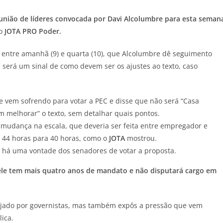
união de líderes convocada por Davi Alcolumbre para esta seman
no
JOTA
PRO Poder.
a entre amanhã (9) e quarta (10), que Alcolumbre dê seguimento
 será um sinal de como devem ser os ajustes ao texto, caso
 vem sofrendo para votar a PEC e disse que não será “Casa
 melhorar” o texto, sem detalhar quais pontos.
à mudança na escala, que deveria ser feita entre empregador e
 44 horas para 40 horas, como o
JOTA
mostrou.
l, há uma vontade dos senadores de votar a proposta.
 ele tem mais quatro anos de mandato e não disputará cargo em
mejado por governistas, mas também expôs a pressão que vem
ica.