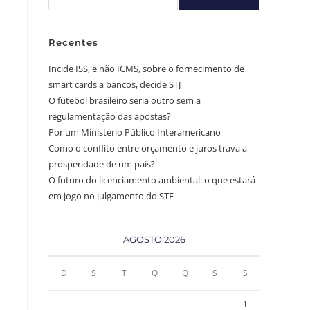
Recentes
Incide ISS, e não ICMS, sobre o fornecimento de
smart cards a bancos, decide STJ
O futebol brasileiro seria outro sem a
regulamentação das apostas?
Por um Ministério Público Interamericano
Como o conflito entre orçamento e juros trava a
prosperidade de um país?
O futuro do licenciamento ambiental: o que estará
em jogo no julgamento do STF
AGOSTO 2026
D
S
T
Q
Q
S
S
1