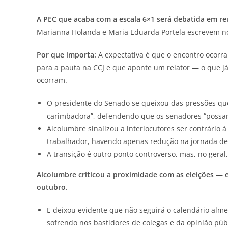
A PEC que acaba com a escala 6×1 será debatida em re
Marianna Holanda e Maria Eduarda Portela escrevem 
Por que importa:
A expectativa é que o encontro ocorr
para a pauta na CCJ e que aponte um relator — o que já
ocorram.
O presidente do Senado se queixou das pressões que
carimbadora”, defendendo que os senadores “possam
Alcolumbre sinalizou a interlocutores ser contrário 
trabalhador, havendo apenas redução na jornada de
A transição é outro ponto controverso, mas, no gera
Alcolumbre criticou a proximidade com as eleições —
outubro.
E deixou evidente que não seguirá o calendário al
sofrendo nos bastidores de colegas e da opinião públ