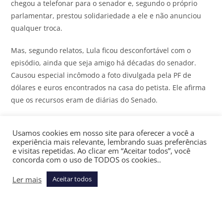
chegou a telefonar para o senador e, segundo o próprio
parlamentar, prestou solidariedade a ele e não anunciou
qualquer troca.
Mas, segundo relatos, Lula ficou desconfortável com o
episódio, ainda que seja amigo há décadas do senador.
Causou especial incômodo a foto divulgada pela PF de
dólares e euros encontrados na casa do petista. Ele afirma
que os recursos eram de diárias do Senado.
Operação da PF
Usamos cookies em nosso site para oferecer a você a
experiência mais relevante, lembrando suas preferências
Segundo a Polícia Federal, as suspeitas se concentram em
e visitas repetidas. Ao clicar em “Aceitar todos”, você
três frentes: a possível aquisição, por meio de estruturas
concorda com o uso de TODOS os cookies..
empresariais ligadas ao Master, de um apartamento de alto
Ler mais
Aceitar todos
padrão em Salvador; repasses financeiros a uma financeira
vinculada ao núcleo familiar do senador; e uma possível
atuação no Congresso em temas de interesse do Banco
Master, como mudanças nas regras do crédito consignado