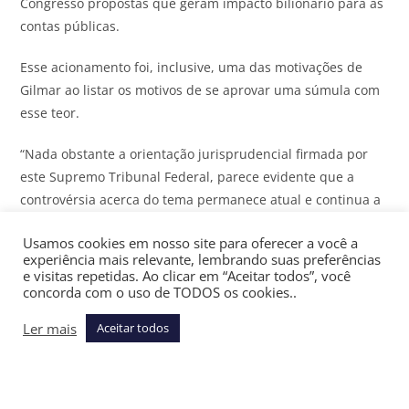
Congresso propostas que geram impacto bilionário para as
contas públicas.
Esse acionamento foi, inclusive, uma das motivações de
Gilmar ao listar os motivos de se aprovar uma súmula com
esse teor.
“Nada obstante a orientação jurisprudencial firmada por
este Supremo Tribunal Federal, parece evidente que a
controvérsia acerca do tema permanece atual e continua a
acarretar grave insegurança jurídica, além de relevante —
Usamos cookies em nosso site para oferecer a você a
e desnecessária — multiplicação de processos versando
experiência mais relevante, lembrando suas preferências
sobre a mesma questão”, disse o ministro.
e visitas repetidas. Ao clicar em “Aceitar todos”, você
concorda com o uso de TODOS os cookies..
Assine gratuitamente a newsletter Últimas Notícias do
JOTA
Ler mais
Aceitar todos
e receba as principais notícias jurídicas e políticas do dia
no seu email
As súmulas vinculantes do STF uniformizam a