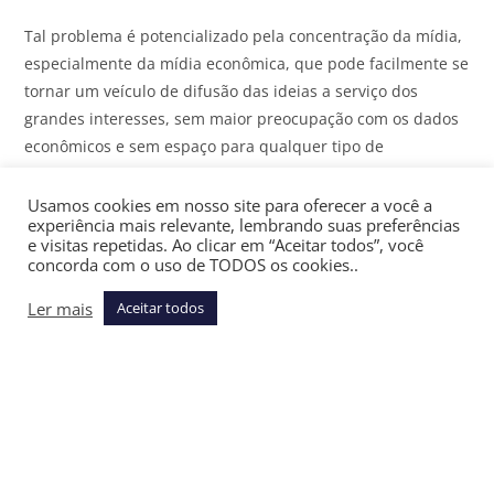
Tal problema é potencializado pela concentração da mídia,
especialmente da mídia econômica, que pode facilmente se
tornar um veículo de difusão das ideias a serviço dos
grandes interesses, sem maior preocupação com os dados
econômicos e sem espaço para qualquer tipo de
divergência ou pluralismo. Esse é precisamente o caso
brasileiro, como também já explorei em coluna anterior,
Usamos cookies em nosso site para oferecer a você a
experiência mais relevante, lembrando suas preferências
que tratava da concentração da mídia financeira
[4]
.
e visitas repetidas. Ao clicar em “Aceitar todos”, você
concorda com o uso de TODOS os cookies..
Sob essa perspectiva, a primeira causa do problema é a
produção, a divulgação e a disseminação do conhecimento
Ler mais
Aceitar todos
econômico, que já correspondem a um primeiro obstáculo
para que a população tenha acesso aos dados econômicos
de modo fidedigno e sem enviesamentos. Muitos grandes
veículos de mídia são avessos a governos de esquerda e
obviamente não têm interesse em divulgar dados ou
interpretações incompatíveis com suas crenças políticas.