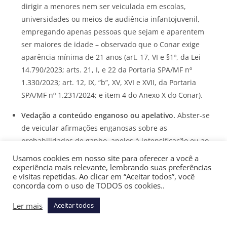
dirigir a menores nem ser veiculada em escolas,
universidades ou meios de audiência infantojuvenil,
empregando apenas pessoas que sejam e aparentem
ser maiores de idade – observado que o Conar exige
aparência mínima de 21 anos (art. 17, VI e §1º, da Lei
14.790/2023; arts. 21, I, e 22 da Portaria SPA/MF nº
1.330/2023; art. 12, IX, “b”, XV, XVI e XVII, da Portaria
SPA/MF nº 1.231/2024; e item 4 do Anexo X do Conar).
Vedação a conteúdo enganoso ou apelativo.
Abster-se
de veicular afirmações enganosas sobre as
probabilidades de ganho, apelos à intensificação ou ao
exagero na prática de apostas e chamadas à ação que
Usamos cookies em nosso site para oferecer a você a
sugiram aposta imediata (art. 17, II, da Lei 14.790/2023;
experiência mais relevante, lembrando suas preferências
e visitas repetidas. Ao clicar em “Aceitar todos”, você
art. 21, III e VI, da Portaria SPA/MF 1.330/2023; art. 12, III,
concorda com o uso de TODOS os cookies..
IV e X, da Portaria SPA/MF 1.231/2024; e item 3 do Anexo
X do Conar).
Ler mais
Aceitar todos
Vedação à idealização social e à sexualização.
Abster-se