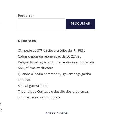
Pesquisar
PESQUISAR
Recentes
CNI pede ao STF direito a crédito de IPI, PIS e
Cofins depois da reoneração da LC 224/25
Delegar fiscalização à Unimed é ‘diminuir poder’ da
ANS, afirma ex-diretora
Quando a IA vira commodity, governança ganha
impulso
A nova guerra fiscal
Tribunais de Contas e o desafio dos problemas
complexos no setor público
e
de
AGOSTO 2026