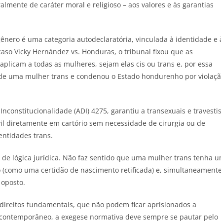
lmente de caráter moral e religioso – aos valores e às garantias
gênero é uma categoria autodeclaratória, vinculada à identidade e 
aso Vicky Hernández vs. Honduras, o tribunal fixou que as
 aplicam a todas as mulheres, sejam elas cis ou trans e, por essa
 de uma mulher trans e condenou o Estado hondurenho por violaç
Inconstitucionalidade (ADI) 4275, garantiu a transexuais e travesti
ivil diretamente em cartório sem necessidade de cirurgia ou de
entidades trans.
 de lógica jurídica. Não faz sentido que uma mulher trans tenha 
 (como uma certidão de nascimento retificada) e, simultaneamente
 oposto.
s direitos fundamentais, que não podem ficar aprisionados a
al contemporâneo, a exegese normativa deve sempre se pautar pelo