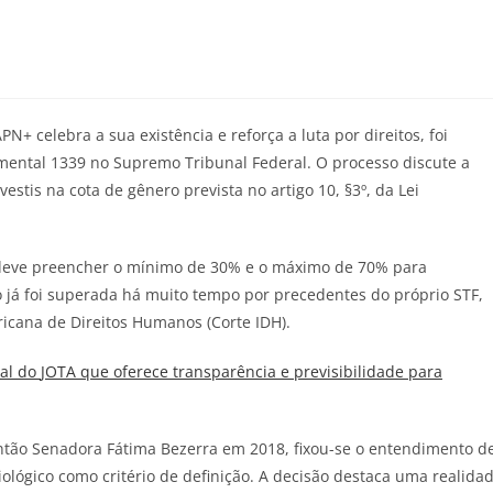
 celebra a sua existência e reforça a luta por direitos, foi
ental 1339 no Supremo Tribunal Federal. O processo discute a
estis na cota de gênero prevista no artigo 10, §3º, da Lei
o deve preencher o mínimo de 30% e o máximo de 70% para
o já foi superada há muito tempo por precedentes do próprio STF,
ericana de Direitos Humanos (Corte IDH).
ial do
JOTA
que oferece transparência e previsibilidade para
ntão Senadora Fátima Bezerra em 2018, fixou-se o entendimento d
ológico como critério de definição. A decisão destaca uma realida