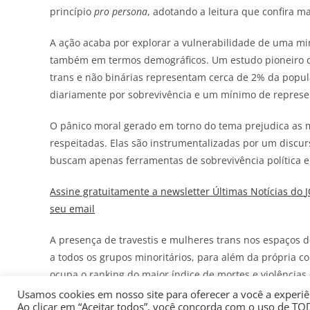
princípio
pro persona
, adotando a leitura que confira m
A ação acaba por explorar a vulnerabilidade de uma m
também em termos demográficos. Um estudo pioneiro c
trans e não binárias representam cerca de 2% da popul
diariamente por sobrevivência e um mínimo de represe
O pânico moral gerado em torno do tema prejudica as 
respeitadas. Elas são instrumentalizadas por um discur
buscam apenas ferramentas de sobrevivência política e 
Assine gratuitamente a newsletter Últimas Notícias do
seu email
A presença de travestis e mulheres trans nos espaços de
a todos os grupos minoritários, para além da própria
ocupa o ranking do maior índice de mortes e violência
Usamos cookies em nosso site para oferecer a você a experiên
O STF tem agora a oportunidade de afastar uma interpre
Ao clicar em “Aceitar todos”, você concorda com o uso de TO