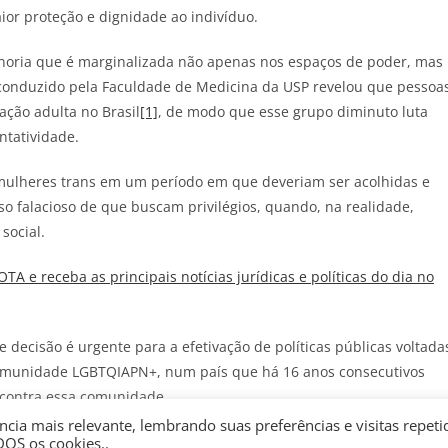
aior proteção e dignidade ao indivíduo.
inoria que é marginalizada não apenas nos espaços de poder, mas
onduzido pela Faculdade de Medicina da USP revelou que pessoa
ação adulta no Brasil
[1]
, de modo que esse grupo diminuto luta
ntatividade.
mulheres trans em um período em que deveriam ser acolhidas e
so falacioso de que buscam privilégios, quando, na realidade,
social.
JOTA
e receba as principais notícias jurídicas e políticas do dia no
 decisão é urgente para a efetivação de políticas públicas voltada
 comunidade LGBTQIAPN+, num país que há 16 anos consecutivos
s contra essa comunidade.
cia mais relevante, lembrando suas preferências e visitas repeti
tação que representa um nítido retrocesso social. Para isso, bast
DOS os cookies..