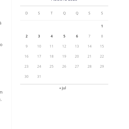
D
S
T
Q
Q
S
S
à
1
2
3
4
5
6
7
8
ão
9
10
11
12
13
14
15
16
17
18
19
20
21
22
s
23
24
25
26
27
28
29
30
31
« jul
um
,