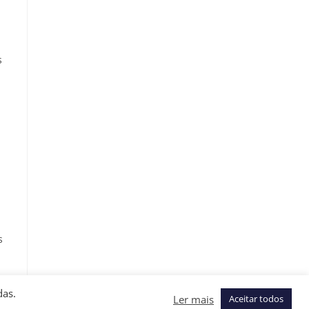
s
s
das.
Ler mais
Aceitar todos
a