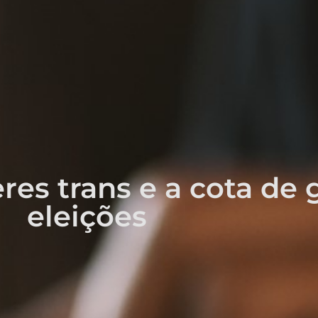
res trans e a cota de
eleições