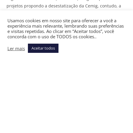
projetos propondo a desestatização da Cemig, contudo, a
Assembleia Legislativa de Minas Gerais (ALMG) e o governo
Usamos cookies em nosso site para oferecer a você a
optaram por dar prioridade ao avanço da venda da
experiência mais relevante, lembrando suas preferências
Companhia de Saneamento de Minas Gerais (Copasa).
e visitas repetidas. Ao clicar em “Aceitar todos”, você
concorda com o uso de TODOS os cookies..
No mesmo evento, Zema disse que, se for eleito presidente,
Ler mais
Aceitar todos
irá “privatizar tudo” para promover um economia
“gigantesca”.
VOCÊ TAMBÉM PODE GOSTAR
O agro é pop e a infra segue o ritmo
janeiro 15, 2026