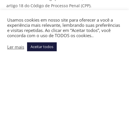
artigo 18 do Código de Processo Penal (CPP).
As ações (ADIs 7156, 6678 e 7236) foram propostas pelo
Usamos cookies em nosso site para oferecer a você a
experiência mais relevante, lembrando suas preferências
Partido Socialista Brasileiro (PSB), Confederação Nacional
e visitas repetidas. Ao clicar em “Aceitar todos”, você
dos Servidores e Funcionários Públicos das Fundações,
concorda com o uso de TODOS os cookies..
Autarquias e Prefeituras Municipais (CSPM) e Associação
Ler mais
Aceitar todos
Nacional dos Membros do Ministério Público. Os relatores
são André Mendonça e Alexandre de Moraes.
VOCÊ TAMBÉM PODE GOSTAR
Carf define que praça é município e aplica
retroativamente a Lei 14.395/2022
outubro 6, 2025