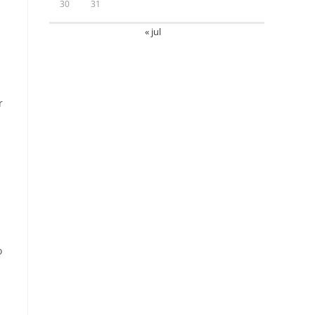
30
31
« jul
r
o