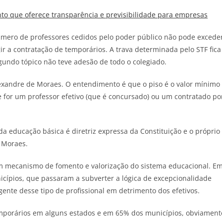
o que oferece transparência e previsibilidade para empresas
mero de professores cedidos pelo poder público não pode excede
gir a contratação de temporários. A trava determinada pelo STF fica
egundo tópico não teve adesão de todo o colegiado.
lexandre de Moraes. O entendimento é que o piso é o valor mínimo
 for um professor efetivo (que é concursado) ou um contratado po
da educação básica é diretriz expressa da Constituição e o próprio
u Moraes.
um mecanismo de fomento e valorização do sistema educacional. E
nicípios, que passaram a subverter a lógica de excepcionalidade
nte desse tipo de profissional em detrimento dos efetivos.
emporários em alguns estados e em 65% dos municípios, obviament