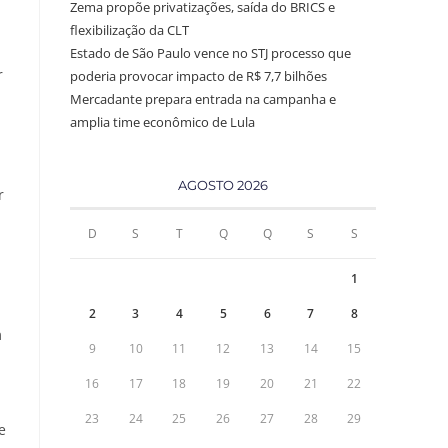
Zema propõe privatizações, saída do BRICS e
flexibilização da CLT
Estado de São Paulo vence no STJ processo que
r
poderia provocar impacto de R$ 7,7 bilhões
Mercadante prepara entrada na campanha e
amplia time econômico de Lula
AGOSTO 2026
r
D
S
T
Q
Q
S
S
1
2
3
4
5
6
7
8
m
9
10
11
12
13
14
15
16
17
18
19
20
21
22
23
24
25
26
27
28
29
e