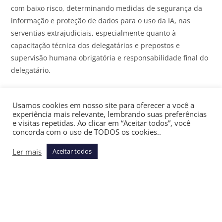
com baixo risco, determinando medidas de segurança da
informação e proteção de dados para o uso da IA, nas
serventias extrajudiciais, especialmente quanto à
capacitação técnica dos delegatários e prepostos e
supervisão humana obrigatória e responsabilidade final do
delegatário.
Portanto, essa realidade que se apresenta, não pode se
Usamos cookies em nosso site para oferecer a você a
desvincular das normas de segurança da informação, sob
experiência mais relevante, lembrando suas preferências
pena de violações graves de privacidade, vazamento de
e visitas repetidas. Ao clicar em “Aceitar todos”, você
dados, responsabilização civil, administrativa e jurídica.
concorda com o uso de TODOS os cookies..
Ler mais
Aceitar todos
Conforme previsto na Res. n.º 213/26, todas as soluções
adotadas pelas serventias deverão observar critérios
materiais de governança técnica, controle efetivo dos
dados, autonomia de continuidade operacional, dentre
outros controles técnicos, desde que assegurem de forma
demonstrável e documentada, grau de equivalência aos