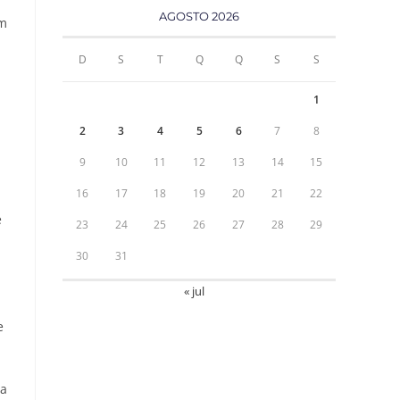
AGOSTO 2026
em
D
S
T
Q
Q
S
S
1
2
3
4
5
6
7
8
9
10
11
12
13
14
15
16
17
18
19
20
21
22
e
23
24
25
26
27
28
29
30
31
« jul
e
 a