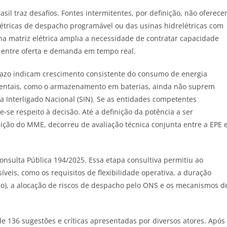
sil traz desafios. Fontes intermitentes, por definição, não oferec
étricas de despacho programável ou das usinas hidrelétricas com
na matriz elétrica amplia a necessidade de contratar capacidade
o entre oferta e demanda em tempo real.
azo indicam crescimento consistente do consumo de energia
rimentais, como o armazenamento em baterias, ainda não suprem
a Interligado Nacional (SIN). Se as entidades competentes
-se respeito à decisão. Até a definição da potência a ser
ição do MME, decorreu de avaliação técnica conjunta entre a EPE 
onsulta Pública 194/2025. Essa etapa consultiva permitiu ao
íveis, como os requisitos de flexibilidade operativa, a duração
to), a alocação de riscos de despacho pelo ONS e os mecanismos d
e 136 sugestões e críticas apresentadas por diversos atores. Após