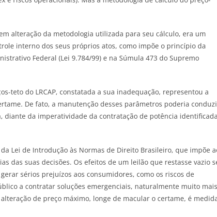
em alteração da metodologia utilizada para seu cálculo, era um
role interno dos seus próprios atos, como impõe o princípio da
inistrativo Federal (Lei 9.784/99) e na Súmula 473 do Supremo
ços-teto do LRCAP, constatada a sua inadequação, representou a
 certame. De fato, a manutenção desses parâmetros poderia conduzi
, diante da imperatividade da contratação de potência identificad
da Lei de Introdução às Normas de Direito Brasileiro, que impõe a
as das suas decisões. Os efeitos de um leilão que restasse vazio s
 gerar sérios prejuízos aos consumidores, como os riscos de
Público a contratar soluções emergenciais, naturalmente muito mai
 alteração de preço máximo, longe de macular o certame, é medid