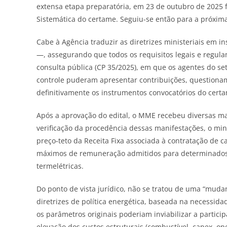
extensa etapa preparatória, em 23 de outubro de 2025 fo
Sistemática do certame. Seguiu-se então para a próxima 
Cabe à Agência traduzir as diretrizes ministeriais em in
—, assegurando que todos os requisitos legais e regul
consulta pública (CP 35/2025), em que os agentes do se
controle puderam apresentar contribuições, questionam
definitivamente os instrumentos convocatórios do certa
Após a aprovação do edital, o MME recebeu diversas man
verificação da procedência dessas manifestações, o min
preço‑teto da Receita Fixa associada à contratação de c
máximos de remuneração admitidos para determinados p
termelétricas.
Do ponto de vista jurídico, não se tratou de uma “muda
diretrizes de política energética, baseada na necessid
os parâmetros originais poderiam inviabilizar a partic
elevação dos custos estruturais (combustível, capex, op