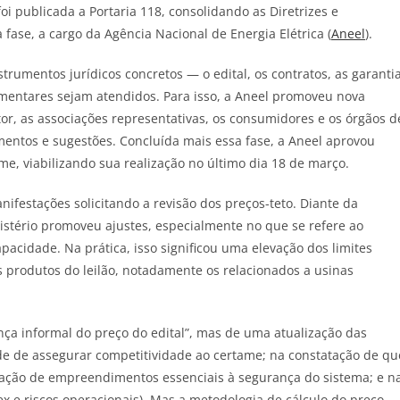
i publicada a Portaria 118, consolidando as Diretrizes e
fase, a cargo da Agência Nacional de Energia Elétrica (
Aneel
).
strumentos jurídicos concretos — o edital, os contratos, as garanti
amentares sejam atendidos. Para isso, a Aneel promoveu nova
tor, as associações representativas, os consumidores e os órgãos d
entos e sugestões. Concluída mais essa fase, a Aneel aprovou
me, viabilizando sua realização no último dia 18 de março.
ifestações solicitando a revisão dos preços-teto. Diante da
istério promoveu ajustes, especialmente no que se refere ao
apacidade. Na prática, isso significou uma elevação dos limites
rodutos do leilão, notadamente os relacionados a usinas
nça informal do preço do edital”, mas de uma atualização das
ade de assegurar competitividade ao certame; na constatação de qu
ipação de empreendimentos essenciais à segurança do sistema; e n
ex e riscos operacionais). Mas a metodologia de cálculo do preço-