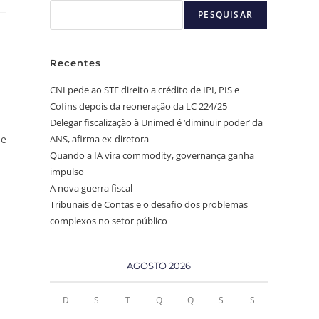
PESQUISAR
Recentes
CNI pede ao STF direito a crédito de IPI, PIS e
Cofins depois da reoneração da LC 224/25
Delegar fiscalização à Unimed é ‘diminuir poder’ da
ue
ANS, afirma ex-diretora
Quando a IA vira commodity, governança ganha
impulso
A nova guerra fiscal
Tribunais de Contas e o desafio dos problemas
complexos no setor público
AGOSTO 2026
D
S
T
Q
Q
S
S