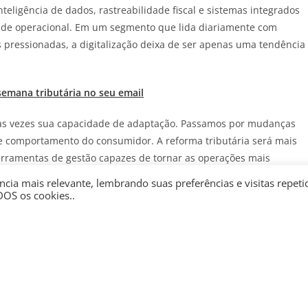
teligência de dados, rastreabilidade fiscal e sistemas integrados
idade operacional. Em um segmento que lida diariamente com
s pressionadas, a digitalização deixa de ser apenas uma tendência
semana tributária no seu email
ras vezes sua capacidade de adaptação. Passamos por mudanças
 de comportamento do consumidor. A reforma tributária será mais
rramentas de gestão capazes de tornar as operações mais
cia mais relevante, lembrando suas preferências e visitas repeti
DOS os cookies..
a reforma exigirá das empresas capacidade de adaptação,
da gestão e avanço nos processos de digitalização. O empresário
ra enfrentar os desafios dos próximos anos com planejamento,
.