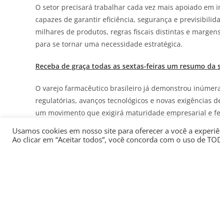
O setor precisará trabalhar cada vez mais apoiado em in
capazes de garantir eficiência, segurança e previsibil
milhares de produtos, regras fiscais distintas e margen
para se tornar uma necessidade estratégica.
Receba de graça todas as sextas-feiras um resumo da 
O varejo farmacêutico brasileiro já demonstrou inúme
regulatórias, avanços tecnológicos e novas exigências
um movimento que exigirá maturidade empresarial e fe
eficientes.
Usamos cookies em nosso site para oferecer a você a experiên
Ao clicar em “Aceitar todos”, você concorda com o uso de TO
Neste momento, o mais importante é compreender que 
investimento em informação qualificada, modernização 
que entender esse movimento estará mais preparado pa
prudência e decisões estratégicas bem fundamentadas