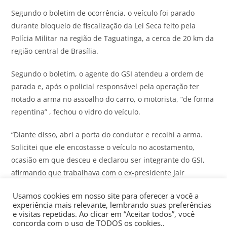
Segundo o boletim de ocorrência, o veículo foi parado
durante bloqueio de fiscalização da Lei Seca feito pela
Polícia Militar na região de Taguatinga, a cerca de 20 km da
região central de Brasília.
Segundo o boletim, o agente do GSI atendeu a ordem de
parada e, após o policial responsável pela operação ter
notado a arma no assoalho do carro, o motorista, “de forma
repentina” , fechou o vidro do veículo.
“Diante disso, abri a porta do condutor e recolhi a arma.
Solicitei que ele encostasse o veículo no acostamento,
ocasião em que desceu e declarou ser integrante do GSI,
afirmando que trabalhava com o ex-presidente Jair
Bolsonaro”, relatou o policial militar responsável pela
Usamos cookies em nosso site para oferecer a você a
abordagem.
experiência mais relevante, lembrando suas preferências
e visitas repetidas. Ao clicar em “Aceitar todos”, você
O agente constatou que não havia registro da arma no
concorda com o uso de TODOS os cookies..