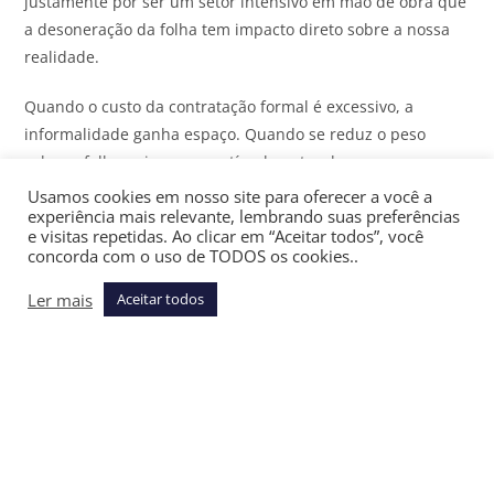
justamente por ser um setor intensivo em mão de obra que
a desoneração da folha tem impacto direto sobre a nossa
realidade.
Quando o custo da contratação formal é excessivo, a
informalidade ganha espaço. Quando se reduz o peso
sobre a folha, cria-se um estímulo natural para que
empresas contratem de maneira regular, com carteira
Usamos cookies em nosso site para oferecer a você a
experiência mais relevante, lembrando suas preferências
assinada, direitos garantidos e contribuição previdenciária.
e visitas repetidas. Ao clicar em “Aceitar todos”, você
Ou seja, desonerar não é retirar responsabilidade, é criar
concorda com o uso de TODOS os cookies..
condições para que mais trabalhadores estejam dentro da
Ler mais
formalidade. E necessitamos criar tamb’em mais empregos.
Aceitar todos
A PEC do Emprego deve ser compreendida sob essa lógica.
Ao aliviar a tributação sobre a folha, o país pode ampliar a
base de trabalhadores formais, fortalecer a Previdência no
médio e longo prazo e reduzir distorções que hoje
penalizam justamente quem gera emprego.