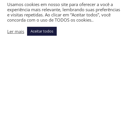
pela redistribuição ao ministro André Mendonça, relator do
Usamos cookies em nosso site para oferecer a você a
inquérito do Master, uma vez que a negociação investigada
experiência mais relevante, lembrando suas preferências
e visitas repetidas. Ao clicar em “Aceitar todos”, você
se deu entre Vorcaro e Flávio.
concorda com o uso de TODOS os cookies..
Ler mais
Aceitar todos
VOCÊ TAMBÉM PODE GOSTAR
Caatinga: articulação institucional é caminho
para preservar bioma 100% brasileiro
maio 17, 2026
Depois de rejeição histórica pelo Senado, Lula
poderia indicar Messias novamente para o
STF?
abril 30, 2026
Como a nova Lei de Improbidade