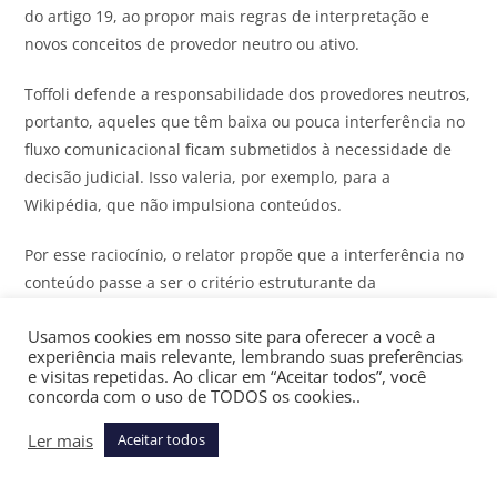
do artigo 19, ao propor mais regras de interpretação e
novos conceitos de provedor neutro ou ativo.
Toffoli defende a responsabilidade dos provedores neutros,
portanto, aqueles que têm baixa ou pouca interferência no
fluxo comunicacional ficam submetidos à necessidade de
decisão judicial. Isso valeria, por exemplo, para a
Wikipédia, que não impulsiona conteúdos.
Por esse raciocínio, o relator propõe que a interferência no
conteúdo passe a ser o critério estruturante da
responsabilidade – quanto maior a ingerência sobre a
Usamos cookies em nosso site para oferecer a você a
circulação de conteúdo de terceiros, maior a justificativa
experiência mais relevante, lembrando suas preferências
para afastar o regime do artigo 19.
e visitas repetidas. Ao clicar em “Aceitar todos”, você
concorda com o uso de TODOS os cookies..
O ministro altera a presunção de responsabilidade dos
Ler mais
Aceitar todos
provedores em caso de conteúdos ilícitos quando se tratar
de anúncios e impulsionamentos pagos ou distribuídos de