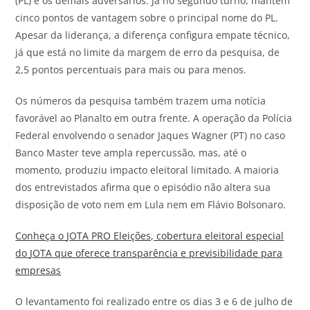
(PL)
e os demais adversários. Já no
segundo turno, mantém
cinco pontos de vantagem sobre o principal nome do PL
.
Apesar da liderança, a diferença configura
empate técnico
,
já que está no limite da margem de erro da pesquisa, de
2,5 pontos percentuais para mais ou para menos.
Os números da pesquisa também trazem uma notícia
favorável ao Planalto em outra frente. A
operação da Polícia
Federal envolvendo o senador Jaques Wagner (PT)
no caso
Banco Master teve ampla repercussão, mas, até o
momento, produziu
impacto eleitoral limitado.
A maioria
dos entrevistados afirma que o episódio não altera sua
disposição de voto nem em Lula nem em Flávio Bolsonaro.
Conheça o
JOTA
PRO Eleições, cobertura eleitoral especial
do
JOTA
que oferece transparência e previsibilidade para
empresas
O levantamento foi realizado entre os dias 3 e 6 de julho de