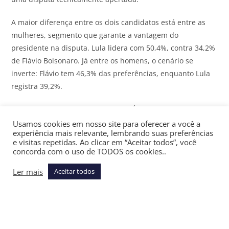
A maior diferença entre os dois candidatos está entre as
mulheres
, segmento que garante a vantagem do
presidente na disputa. Lula lidera com 50,4%, contra 34,2%
de Flávio Bolsonaro. Já entre os homens, o cenário se
inverte: Flávio tem 46,3% das preferências, enquanto Lula
registra 39,2%.
Assine gratuitamente a newsletter Últimas Notícias do
JOTA
e receba as principais notícias jurídicas e políticas do dia
Usamos cookies em nosso site para oferecer a você a
experiência mais relevante, lembrando suas preferências
no seu email
e visitas repetidas. Ao clicar em “Aceitar todos”, você
concorda com o uso de TODOS os cookies..
Nos demais cenários de segundo turno, Lula mantém
vantagens mais amplas. O presidente venceria Michelle
Ler mais
Aceitar todos
Bolsonaro por 45% a 36%, Ronaldo Caiado por 45% a 37,6%,
Romeu Zema por 45% a 37%, Renan Santos por 45% a 33%
e Joaquim Barbosa por 45% a 23%.