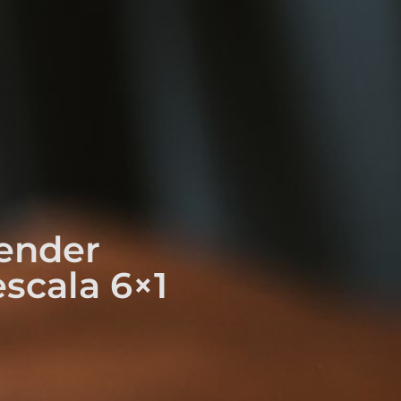
ender
scala 6×1