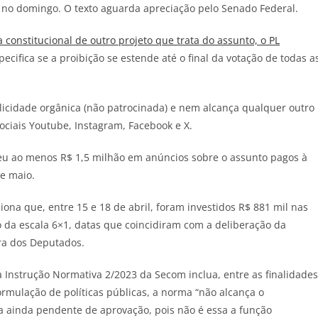
no domingo. O texto aguarda apreciação pelo Senado Federal.
a constitucional de outro projeto que trata do assunto, o PL
specifica se a proibição se estende até o final da votação de todas a
licidade orgânica (não patrocinada) e nem alcança qualquer outro
ciais Youtube, Instagram, Facebook e X.
deu ao menos R$ 1,5 milhão em anúncios sobre o assunto pagos à
de maio.
na que, entre 15 e 18 de abril, foram investidos R$ 881 mil nas
 da escala 6×1, datas que coincidiram com a deliberação da
ra dos Deputados.
a Instrução Normativa 2/2023 da Secom inclua, entre as finalidades
formulação de políticas públicas, a norma “não alcança o
ca ainda pendente de aprovação, pois não é essa a função