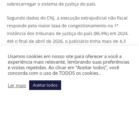
sobrecarregar o sistema de justiça do país.
Segundo dados do CNJ, a execução extrajudicial não fiscal
responde pela maior taxa de congestionamento na 1ª
instância dos tribunais de justiça do país (86,9%) em 2024.
Até o final de abril de 2026, o judiciário tinha mais de 4,3
milhões de casos do tipo pendentes.
Usamos cookies em nosso site para oferecer a você a
experiência mais relevante, lembrando suas preferências
Segundo Fachin afirmou em seu voto, o cenário atual
e visitas repetidas. Ao clicar em “Aceitar todos”, você
mostra a existência de um “volume expressivo de
concorda com o uso de TODOS os cookies..
execuções de títulos extrajudiciais que permanece
Ler mais
Aceitar todos
paralisado por períodos excessivos, sem que se verifique
progresso processual efetivo”.
“Essa conjuntura gera custos operacionais
desproporcionais, agrava o congestionamento do acervo
judiciário e compromete a capacidade institucional de
priorizar feitos com maior potencial de resolutividade”,
afirmou.