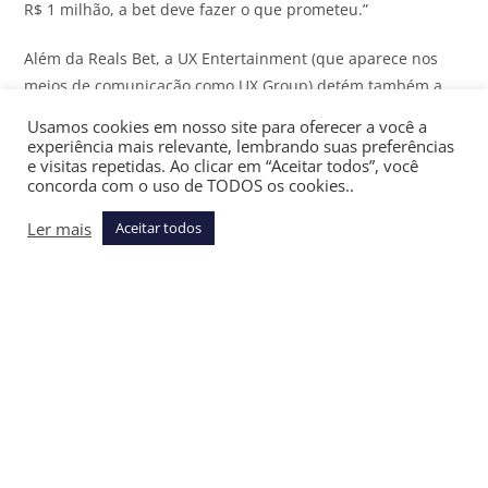
R$ 1 milhão, a bet deve fazer o que prometeu.”
Além da Reals Bet, a UX Entertainment (que aparece nos
meios de comunicação como UX Group) detém também a
UX Bet. O grupo é patrocinador regional do Milan FC.
Usamos cookies em nosso site para oferecer a você a
experiência mais relevante, lembrando suas preferências
Conheça o
JOTA
PRO Poder, plataforma de monitoramento
e visitas repetidas. Ao clicar em “Aceitar todos”, você
concorda com o uso de TODOS os cookies..
que oferece transparência e previsibilidade para empresas
Ler mais
Aceitar todos
A empresa é operada pela Reals Brasil Ltda, licenciada pela
Secretaria de Prêmios e Apostas do Ministério da Fazenda
(“SPA/MF”).
O UX Group disse ao
JOTA
que “todas as questões jurídicas
relacionadas ao caso em questão estão sendo tratadas
internamente pela empresa e que, em respeito às partes
envolvidas, não emitirá nenhum comentário adicional neste
momento”. A companhia reafirmou seu “compromisso com
a transparência, o zelo aos seus clientes e o cumprimento