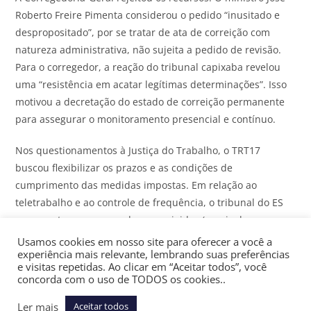
Roberto Freire Pimenta considerou o pedido “inusitado e
despropositado”, por se tratar de ata de correição com
natureza administrativa, não sujeita a pedido de revisão.
Para o corregedor, a reação do tribunal capixaba revelou
uma “resistência em acatar legítimas determinações”. Isso
motivou a decretação do estado de correição permanente
para assegurar o monitoramento presencial e contínuo.
Nos questionamentos à Justiça do Trabalho, o TRT17
buscou flexibilizar os prazos e as condições de
cumprimento das medidas impostas. Em relação ao
teletrabalho e ao controle de frequência, o tribunal do ES
argumentou que as mudanças exigidas (que incluem
revisão de normas internas, reorganização de escalas e
Usamos cookies em nosso site para oferecer a você a
experiência mais relevante, lembrando suas preferências
implantação de controle eletrônico) demandariam um
e visitas repetidas. Ao clicar em “Aceitar todos”, você
cronograma mais extenso que os prazos de,
concorda com o uso de TODOS os cookies..
respectivamente, 60 e 180 dias assinalados pela
Ler mais
Corregedoria-Geral. O
tribunal também pleiteou a
Aceitar todos