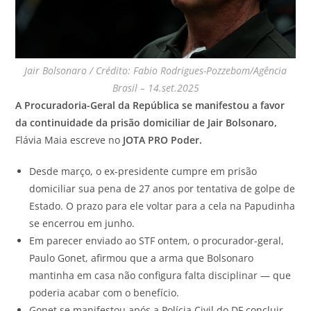
Jair Bolsonaro / Crédito: Fabio Rodrigues-Pozzebom/Agência
Brasil – 14.set.2025
A Procuradoria-Geral da República se manifestou a favor
da continuidade da prisão domiciliar de Jair Bolsonaro,
Flávia Maia escreve no
JOTA
PRO Poder.
Desde março, o ex-presidente cumpre em prisão
domiciliar sua pena de 27 anos por tentativa de golpe de
Estado. O prazo para ele voltar para a cela na Papudinha
se encerrou em junho.
Em parecer enviado ao STF ontem, o procurador-geral,
Paulo Gonet, afirmou que a arma que Bolsonaro
mantinha em casa não configura falta disciplinar — que
poderia acabar com o benefício.
Gonet se manifestou após a Polícia Civil do DF concluir