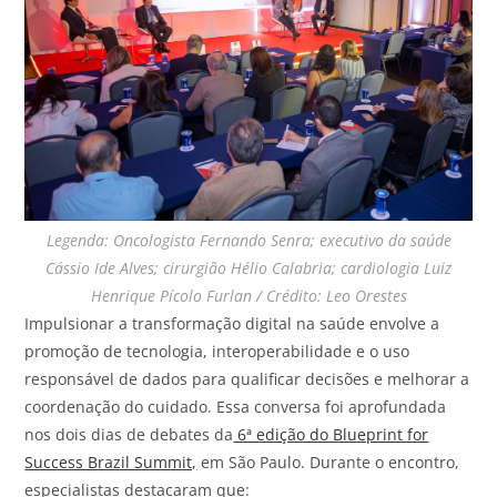
Legenda: Oncologista Fernando Senra; executivo da saúde
Cássio Ide Alves; cirurgião Hélio Calabria; cardiologia Luiz
Henrique Pícolo Furlan / Crédito: Leo Orestes
Impulsionar a transformação digital na saúde envolve a
promoção de tecnologia, interoperabilidade e o uso
responsável de dados para qualificar decisões e melhorar a
coordenação do cuidado. Essa conversa foi aprofundada
nos dois dias de debates da
6ª edição do Blueprint for
Success Brazil Summit,
em São Paulo. Durante o encontro,
especialistas destacaram que: