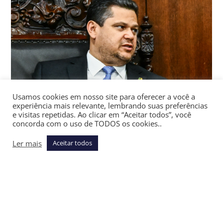
Usamos cookies em nosso site para oferecer a você a
experiência mais relevante, lembrando suas preferências
Alcolumbre em reunião sobre a PEC / Crédito: Pedro
e visitas repetidas. Ao clicar em “Aceitar todos”, você
concorda com o uso de TODOS os cookies..
Gontijo/Senado Federal
O presidente do Senado, Davi Alcolumbre, trava a PEC da
Ler mais
Aceitar todos
escala 6×1 em meio a impasse na relatoria, apesar da
pressão das ruas e das redes,
Marianna Holanda escreve
no
JOTA
PRO Poder.
A 17 dias do recesso parlamentar, o cenário da PEC é
bem diferente do que o governo esperava para o fim do
semestre.