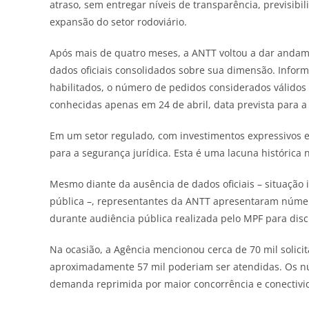
atraso, sem entregar níveis de transparência, previsibi
expansão do setor rodoviário.
Após mais de quatro meses, a ANTT voltou a dar andam
dados oficiais consolidados sobre sua dimensão. Infor
habilitados, o número de pedidos considerados válido
conhecidas apenas em 24 de abril, data prevista para a 
Em um setor regulado, com investimentos expressivos e 
para a segurança jurídica. Esta é uma lacuna histórica n
Mesmo diante da ausência de dados oficiais – situação 
pública –, representantes da ANTT apresentaram númer
durante audiência pública realizada pelo MPF para discut
Na ocasião, a Agência mencionou cerca de 70 mil solici
aproximadamente 57 mil poderiam ser atendidas. Os nú
demanda reprimida por maior concorrência e conectivi