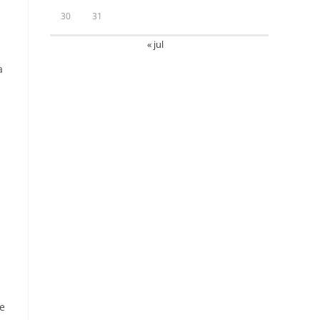
30
31
« jul
a
e