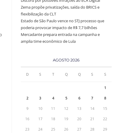
Discord por possíveis infrações ao ECA Digital
Zema propõe privatizações, saída do BRICS e
flexibilização da CLT
Estado de São Paulo vence no STJ processo que
poderia provocar impacto de R$ 7,7 bilhões
o
Mercadante prepara entrada na campanha e
amplia time econômico de Lula
AGOSTO 2026
D
S
T
Q
Q
S
S
1
2
3
4
5
6
7
8
9
10
11
12
13
14
15
16
17
18
19
20
21
22
23
24
25
26
27
28
29