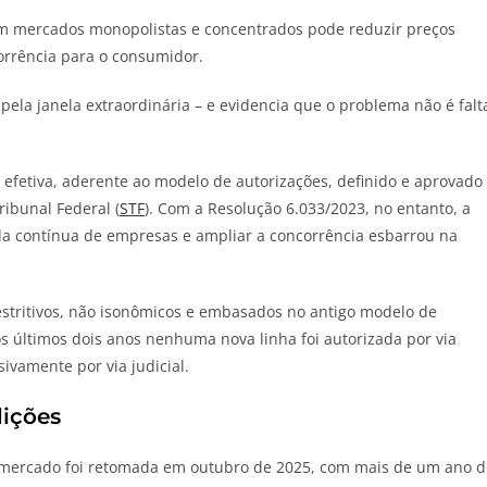
m mercados monopolistas e concentrados pode reduzir preços
orrência para o consumidor.
pela janela extraordinária – e evidencia que o problema não é falt
efetiva, aderente ao modelo de autorizações, definido e aprovado
ibunal Federal (
STF
). Com a Resolução 6.033/2023, no entanto, a
ada contínua de empresas e ampliar a concorrência esbarrou na
 restritivos, não isonômicos e embasados no antigo modelo de
os últimos dois anos nenhuma nova linha foi autorizada por via
ivamente por via judicial.
dições
mercado foi retomada em outubro de 2025, com mais de um ano d