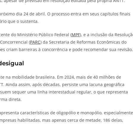
s, apesar de previsão em resolução editada pela própria ANTT.
róximo dia 24 de abril. O processo entra em seus capítulos finais
rio que o sustenta.
ente do Ministério Público Federal (
MPF
), e a inclusão da Resoluçã
Concorrencial (
PARC
) da Secretaria de Reformas Econômicas do
ões criam barreiras à concorrência e pode recomendar sua revisão.
desigual
nte na mobilidade brasileira. Em 2024, mais de 40 milhões de
TT. Ainda assim, após décadas, persiste uma lacuna geográfica
ssuem sequer uma linha interestadual regular, o que representa
rma direta.
apresenta características de oligopólio e monopólio, especialmente
empresas habilitadas, mas apenas cerca de metade, 186 delas,