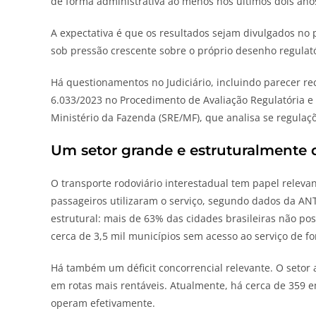
de forma administrativa ao menos nos últimos dois ano
A expectativa é que os resultados sejam divulgados no p
sob pressão crescente sobre o próprio desenho regulató
Há questionamentos no Judiciário, incluindo parecer rec
6.033/2023 no Procedimento de Avaliação Regulatória e 
Ministério da Fazenda (SRE/MF), que analisa se regulaç
Um setor grande e estruturalmente 
O transporte rodoviário interestadual tem papel releva
passageiros utilizaram o serviço, segundo dados da AN
estrutural: mais de 63% das cidades brasileiras não po
cerca de 3,5 mil municípios sem acesso ao serviço de fo
Há também um déficit concorrencial relevante. O setor 
em rotas mais rentáveis. Atualmente, há cerca de 359 
operam efetivamente.