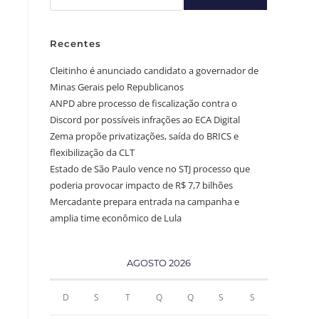
Recentes
Cleitinho é anunciado candidato a governador de
Minas Gerais pelo Republicanos
ANPD abre processo de fiscalização contra o
Discord por possíveis infrações ao ECA Digital
Zema propõe privatizações, saída do BRICS e
flexibilização da CLT
Estado de São Paulo vence no STJ processo que
poderia provocar impacto de R$ 7,7 bilhões
Mercadante prepara entrada na campanha e
amplia time econômico de Lula
AGOSTO 2026
D
S
T
Q
Q
S
S