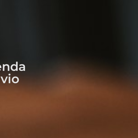
enda
vio