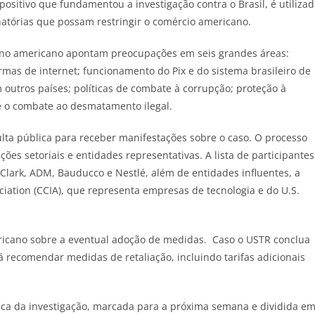
ositivo que fundamentou a investigação contra o Brasil, é utiliza
natórias que possam restringir o comércio americano.
erno americano apontam preocupações em seis grandes áreas:
ormas de internet; funcionamento do Pix e do sistema brasileiro de
 outros países; políticas de combate à corrupção; proteção à
 e o combate ao desmatamento ilegal.
ulta pública para receber manifestações sobre o caso. O processo
ões setoriais e entidades representativas. A lista de participantes
y-Clark, ADM, Bauducco e Nestlé, além de entidades influentes, a
ation (CCIA), que representa empresas de tecnologia e do U.S.
ericano sobre a eventual adoção de medidas. Caso o USTR conclua
á recomendar medidas de retaliação, incluindo tarifas adicionais
ica da investigação, marcada para a próxima semana e dividida e