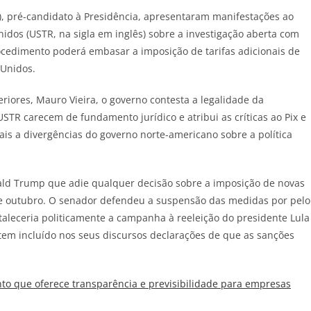
J), pré-candidato à Presidência, apresentaram manifestações ao
idos (USTR, na sigla em inglês) sobre a investigação aberta com
cedimento poderá embasar a imposição de tarifas adicionais de
 Unidos.
iores, Mauro Vieira, o governo contesta a legalidade da
STR carecem de fundamento jurídico e atribui as críticas ao Pix e
tais a divergências do governo norte-americano sobre a política
nald Trump que adie qualquer decisão sobre a imposição de novas
s de outubro. O senador defendeu a suspensão das medidas por pelo
aleceria politicamente a campanha à reeleição do presidente Lula
te tem incluído nos seus discursos declarações de que as sanções
o que oferece transparência e previsibilidade para empresas