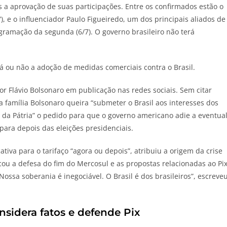
s a aprovação de suas participações. Entre os confirmados estão o
7), e o influenciador Paulo Figueiredo, um dos principais aliados de
ogramação da segunda (6/7).
O governo brasileiro não terá
á ou não a adoção de medidas comerciais contra o Brasil.
r Flávio Bolsonaro em publicação nas redes sociais. Sem citar
a família Bolsonaro queira “submeter o Brasil aos interesses dos
s da Pátria” o pedido para que o governo americano adie a eventua
para depois das eleições presidenciais.
iva para o tarifaço “agora ou depois”, atribuiu a origem da crise
icou a defesa do fim do Mercosul e as propostas relacionadas ao Pi
ossa soberania é inegociável. O Brasil é dos brasileiros”, escreve
sidera fatos e defende Pix