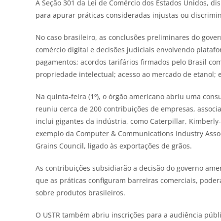
A Seção 301 da Lei de Comércio dos Estados Unidos, disp
para apurar práticas consideradas injustas ou discrimi
No caso brasileiro, as conclusões preliminares do gov
comércio digital e decisões judiciais envolvendo plataf
pagamentos; acordos tarifários firmados pelo Brasil com
propriedade intelectual; acesso ao mercado de etanol;
Na quinta-feira (1º), o órgão americano abriu uma cons
reuniu cerca de 200 contribuições de empresas, associaç
inclui gigantes da indústria, como Caterpillar, Kimberl
exemplo da Computer & Communications Industry Associ
Grains Council, ligado às exportações de grãos.
As contribuições subsidiarão a decisão do governo am
que as práticas configuram barreiras comerciais, poder
sobre produtos brasileiros.
O USTR também abriu inscrições para a audiência públ